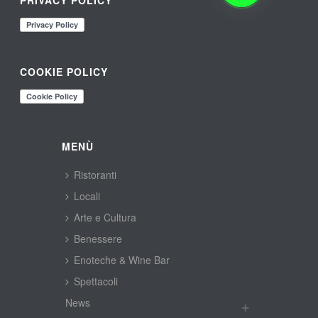
COOKIE POLICY
MENÙ
Ristoranti
Locali
Arte e Cultura
Benessere
Enoteche & Wine Bar
Spettacoli
New