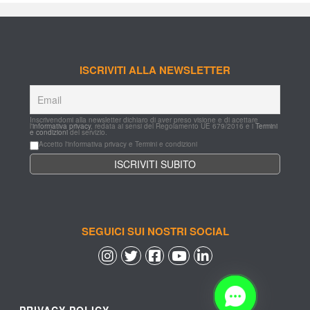
ISCRIVITI ALLA NEWSLETTER
Inscrivendomi alla newsletter dichiaro di aver preso visione e di acettare 
l'
informativa privacy
, redata ai sensi del Regolamento UE 679/2016 e i 
Termini 
e condizioni
 del servizio.
Accetto l'informativa privacy e Termini e condizioni
SEGUICI SUI NOSTRI SOCIAL
 
 
 
 
PRIVACY POLICY