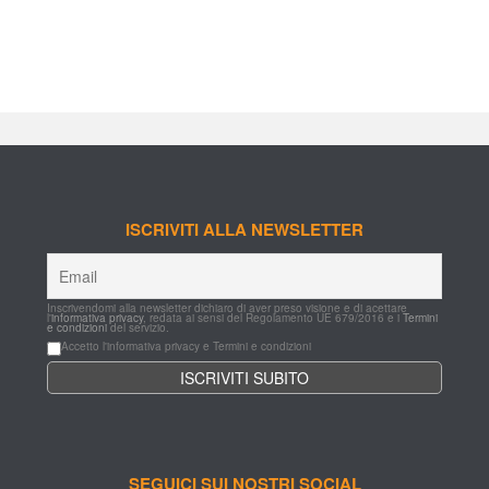
ISCRIVITI ALLA NEWSLETTER
Inscrivendomi alla newsletter dichiaro di aver preso visione e di acettare 
l'
informativa privacy
, redata ai sensi del Regolamento UE 679/2016 e i 
Termini 
e condizioni
 del servizio.
Accetto l'informativa privacy e Termini e condizioni
SEGUICI SUI NOSTRI SOCIAL