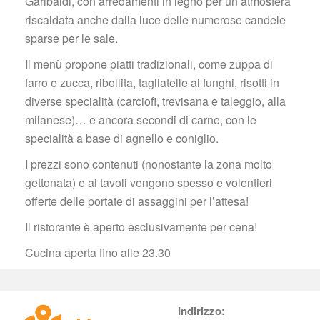
Garibaldi, con arredamenti in legno per un’atmosfera 
riscaldata anche dalla luce delle numerose candele 
parse per le sale.
Il menù propone piatti tradizionali, come zuppa di 
farro e zucca, ribollita, tagliatelle ai funghi, risotti in 
diverse specialità (carciofi, trevisana e taleggio, alla 
milanese)… e ancora secondi di carne, con le 
pecialità a base di agnello e coniglio.
I prezzi sono contenuti (nonostante la zona molto 
gettonata) e ai tavoli vengono spesso e volentieri 
offerte delle portate di assaggini per l’attesa!
Il ristorante è aperto esclusivamente per cena!
Cucina aperta fino alle 23.30
Indirizzo: