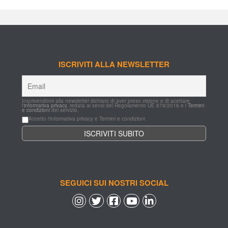
ISCRIVITI ALLA NEWSLETTER
Inscrivendomi alla newsletter dichiaro di aver preso visione e di acettare 
l'
informativa privacy
, redata ai sensi del Regolamento UE 679/2016 e i 
Termini 
e condizioni
 del servizio.
Accetto l'informativa privacy e Termini e condizioni
SEGUICI SUI NOSTRI SOCIAL
 
 
 
 