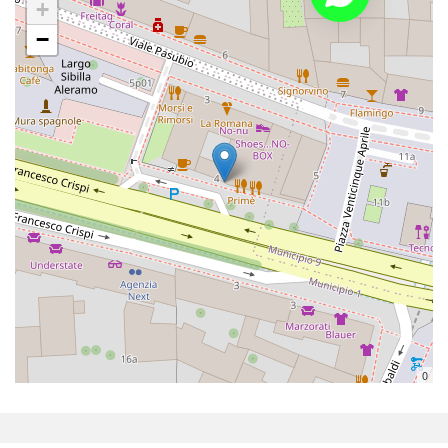
+
−
0