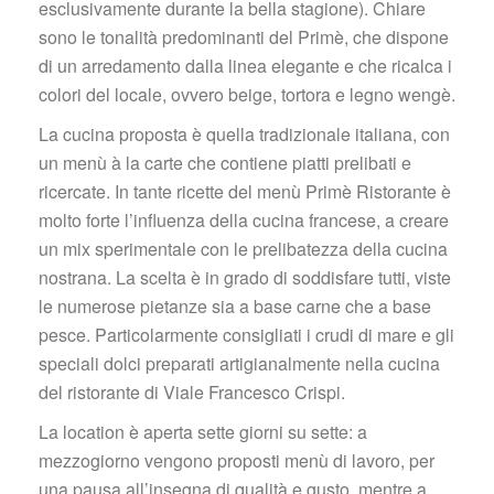
esclusivamente durante la bella stagione). Chiare 
ono le tonalità predominanti del Primè, che dispone 
di un arredamento dalla linea elegante e che ricalca i 
colori del locale, ovvero beige, tortora e legno wengè.
La cucina proposta è quella tradizionale italiana, con 
un menù à la carte che contiene piatti prelibati e 
ricercate. In tante ricette del menù Primè Ristorante è 
molto forte l’influenza della cucina francese, a creare 
un mix sperimentale con le prelibatezza della cucina 
nostrana. La scelta è in grado di soddisfare tutti, viste 
le numerose pietanze sia a base carne che a base 
pesce. Particolarmente consigliati i crudi di mare e gli 
peciali dolci preparati artigianalmente nella cucina 
del ristorante di Viale Francesco Crispi.
La location è aperta sette giorni su sette: a 
mezzogiorno vengono proposti menù di lavoro, per 
una pausa all’insegna di qualità e gusto, mentre a 