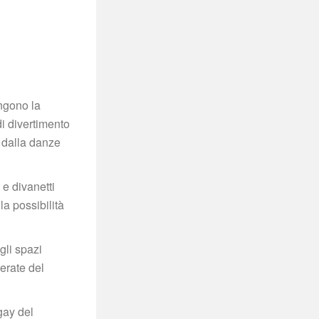
ngono la 
i divertimento 
 dalla danze 
e divanetti 
a possibilità 
li spazi 
rate del 
ay del 