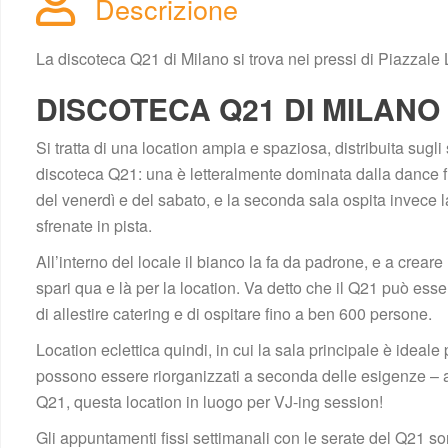
Descrizione
La discoteca Q21 di Milano si trova nei pressi di Piazzale
DISCOTECA Q21 DI MILANO
Si tratta di una location ampia e spaziosa, distribuita sugl
discoteca Q21: una è letteralmente dominata dalla dance floor
del venerdì e del sabato, e la seconda sala ospita invece l
frenate in pista.
All’interno del locale il bianco la fa da padrone, e a creare
pari qua e là per la location. Va detto che il Q21 può essere
di allestire catering e di ospitare fino a ben 600 persone.
Location eclettica quindi, in cui la sala principale è ideale 
possono essere riorganizzati a seconda delle esigenze – arr
Q21, questa location in luogo per VJ-ing session!
Gli appuntamenti fissi settimanali con le serate del Q21 so