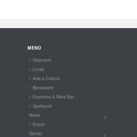
MENÙ
Ristoranti
Locali
Arte e Cultura
Benessere
Enoteche & Wine Bar
Spettacoli
New
Eventi
Servizi