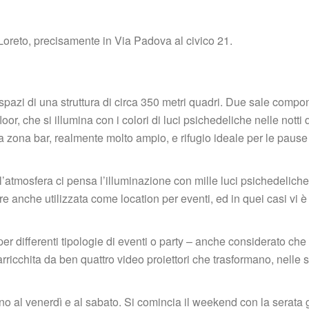
 Loreto, precisamente in Via Padova al civico 21.
i spazi di una struttura di circa 350 metri quadri. Due sale compo
, che si illumina con i colori di luci psichedeliche nelle notti d
a zona bar, realmente molto ampio, e rifugio ideale per le pause
 l’atmosfera ci pensa l’illuminazione con mille luci psichedeliche 
 anche utilizzata come location per eventi, ed in quei casi vi è l
per differenti tipologie di eventi o party – anche considerato che g
icchita da ben quattro video proiettori che trasformano, nelle se
no al venerdì e al sabato. Si comincia il weekend con la serata g