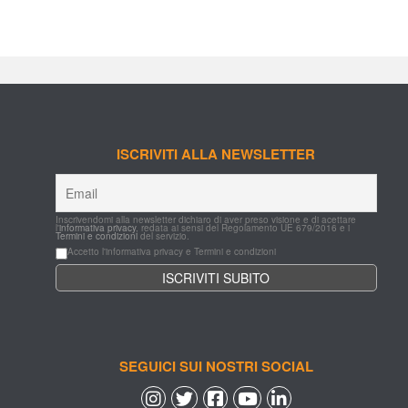
ISCRIVITI ALLA NEWSLETTER
Inscrivendomi alla newsletter dichiaro di aver preso visione e di acettare 
l'
informativa privacy
, redata ai sensi del Regolamento UE 679/2016 e i 
Termini e condizioni
 del servizio.
Accetto l'informativa privacy e Termini e condizioni
SEGUICI SUI NOSTRI SOCIAL
 
 
 
 