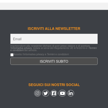
ISCRIVITI ALLA NEWSLETTER
Inscrivendomi alla newsletter dichiaro di aver preso visione e di acettare 
l'
informativa privacy
, redata ai sensi del Regolamento UE 679/2016 e i 
Termini 
e condizioni
 del servizio.
Accetto l'informativa privacy e Termini e condizioni
SEGUICI SUI NOSTRI SOCIAL
 
 
 
 