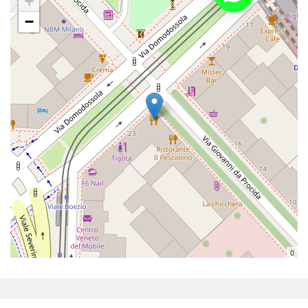
+
−
0