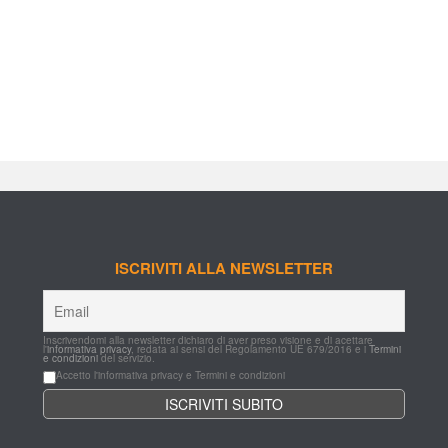
ISCRIVITI ALLA NEWSLETTER
Inscrivendomi alla newsletter dichiaro di aver preso visione e di acettare 
l'
informativa privacy
, redata ai sensi del Regolamento UE 679/2016 e i 
Termini 
e condizioni
 del servizio.
Accetto l'informativa privacy e Termini e condizioni