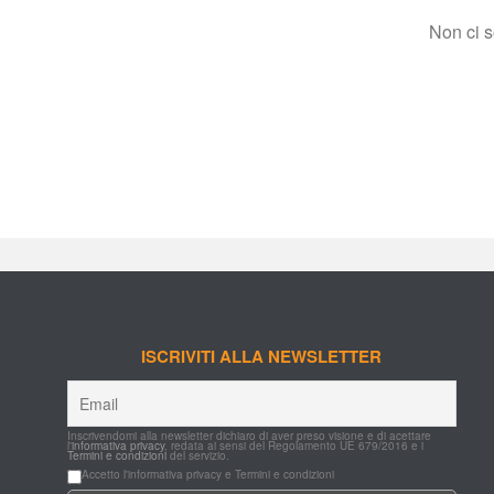
Non ci 
ISCRIVITI ALLA NEWSLETTER
Inscrivendomi alla newsletter dichiaro di aver preso visione e di acettare 
l'
informativa privacy
, redata ai sensi del Regolamento UE 679/2016 e i 
Termini e condizioni
 del servizio.
Accetto l'informativa privacy e Termini e condizioni