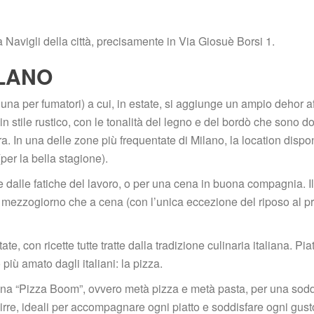
na Navigli della città, precisamente in Via Giosuè Borsi 1.
ILANO
 una per fumatori) a cui, in estate, si aggiunge un ampio dehor af
in stile rustico, con le tonalità del legno e del bordò che sono do
a. In una delle zone più frequentate di Milano, la location dispo
(per la bella stagione).
dalle fatiche del lavoro, o per una cena in buona compagnia. Il 
a a mezzogiorno che a cena (con l’unica eccezione del riposo al pr
 con ricette tutte tratte dalla tradizione culinaria italiana. Piatti
 più amato dagli italiani: la pizza.
 una “Pizza Boom”, ovvero metà pizza e metà pasta, per una sodd
birre, ideali per accompagnare ogni piatto e soddisfare ogni gust