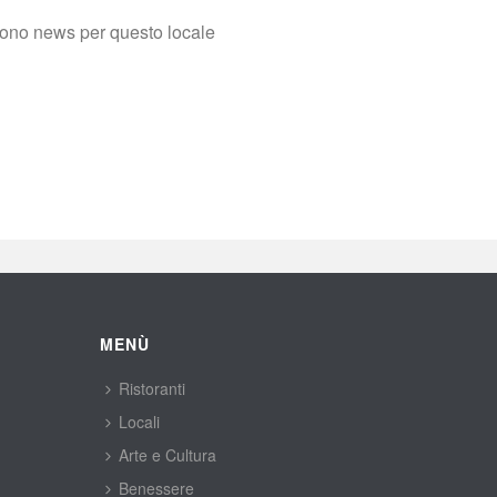
sono news per questo locale
MENÙ
Ristoranti
Locali
Arte e Cultura
Benessere