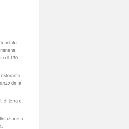
facciato 
minanti. 
ne di 130 
ristorante 
anzo della 
 di terra e 
isfazione a 
o.