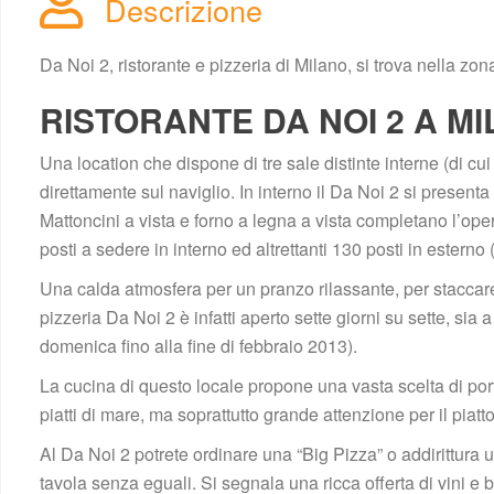
Descrizione
Da Noi 2, ristorante e pizzeria di Milano, si trova nella zo
RISTORANTE DA NOI 2 A M
Una location che dispone di tre sale distinte interne (di cui
direttamente sul naviglio. In interno il Da Noi 2 si presenta 
Mattoncini a vista e forno a legna a vista completano l’oper
posti a sedere in interno ed altrettanti 130 posti in esterno 
Una calda atmosfera per un pranzo rilassante, per staccare 
pizzeria Da Noi 2 è infatti aperto sette giorni su sette, si
domenica fino alla fine di febbraio 2013).
La cucina di questo locale propone una vasta scelta di portate,
piatti di mare, ma soprattutto grande attenzione per il piatto
Al Da Noi 2 potrete ordinare una “Big Pizza” o addirittura
tavola senza eguali. Si segnala una ricca offerta di vini e 