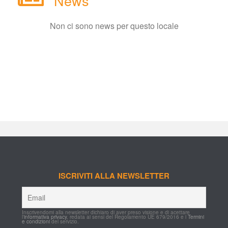
New
Non ci sono news per questo locale
ISCRIVITI ALLA NEWSLETTER
Inscrivendomi alla newsletter dichiaro di aver preso visione e di acettare 
l'
informativa privacy
, redata ai sensi del Regolamento UE 679/2016 e i 
Termini 
e condizioni
 del servizio.