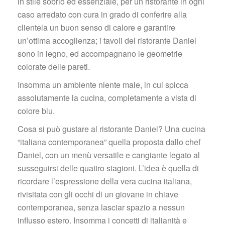
in stile sobrio ed essenziale, per un ristorante in ogni 
caso arredato con cura in grado di conferire alla 
clientela un buon senso di calore e garantire 
un’ottima accoglienza; i tavoli del ristorante Daniel 
ono in legno, ed accompagnano le geometrie 
colorate delle pareti.
Insomma un ambiente niente male, in cui spicca 
assolutamente la cucina, completamente a vista di 
colore blu.
Cosa si può gustare al ristorante Daniel? Una cucina 
“italiana contemporanea” quella proposta dallo chef 
Daniel, con un menù versatile e cangiante legato al 
usseguirsi delle quattro stagioni. L’idea è quella di 
ricordare l’espressione della vera cucina italiana, 
rivisitata con gli occhi di un giovane in chiave 
contemporanea, senza lasciar spazio a nessun 
influsso estero. Insomma i concetti di italianità e 