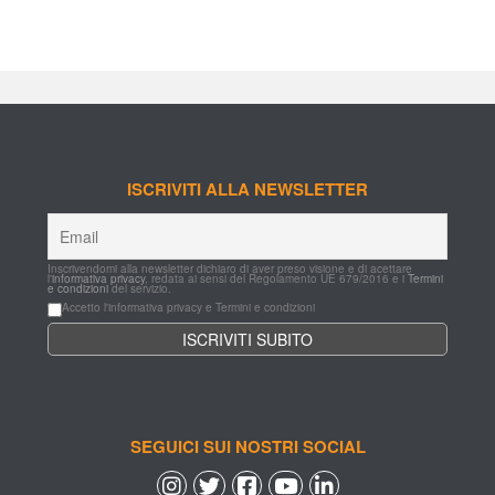
ISCRIVITI ALLA NEWSLETTER
Inscrivendomi alla newsletter dichiaro di aver preso visione e di acettare 
l'
informativa privacy
, redata ai sensi del Regolamento UE 679/2016 e i 
Termini 
e condizioni
 del servizio.
Accetto l'informativa privacy e Termini e condizioni
SEGUICI SUI NOSTRI SOCIAL
 
 
 
 