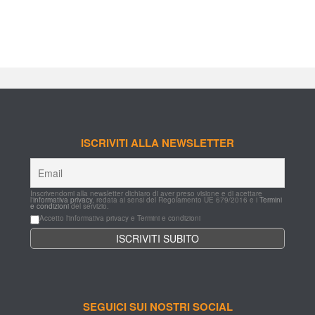
ISCRIVITI ALLA NEWSLETTER
Inscrivendomi alla newsletter dichiaro di aver preso visione e di acettare 
l'
informativa privacy
, redata ai sensi del Regolamento UE 679/2016 e i 
Termini 
e condizioni
 del servizio.
Accetto l'informativa privacy e Termini e condizioni
SEGUICI SUI NOSTRI SOCIAL