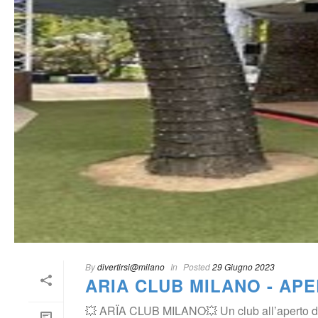
By
 
divertirsi@milano
 
 In
 
Posted
 
29 Giugno 2023
ARIA CLUB MILANO - APE
💥 ARÏA CLUB MILANO💥 Un club all’aperto dov