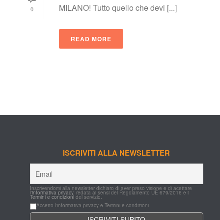
MILANO! Tutto quello che devi [...]
0
READ MORE
ISCRIVITI ALLA NEWSLETTER
Inscrivendomi alla newsletter dichiaro di aver preso visione e di acettare 
l'
informativa privacy
, redata ai sensi del Regolamento UE 679/2016 e i 
Termini e condizioni
 del servizio.
Accetto l'informativa privacy e Termini e condizioni