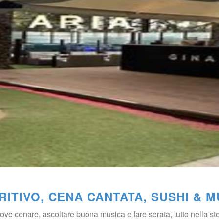
RITIVO, CENA CANTATA, SUSHI & 
e cenare, ascoltare buona musica e fare serata, tutto nella st