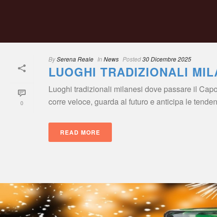
By
 
Serena Reale
 
 In
 
New
 
Posted
 
30 Dicembre 2025
LUOGHI TRADIZIONALI MI
Luoghi tradizionali milanesi dove passare il Capo
corre veloce, guarda al futuro e anticipa le tendenz
0
READ MORE
 