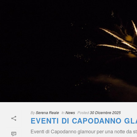
By
 
Serena Reale
 
 In
 
New
 
Posted
 
30 Dicembre 2025
EVENTI DI CAPODANNO GL
Eventi di Capodanno glamour per una notte da star