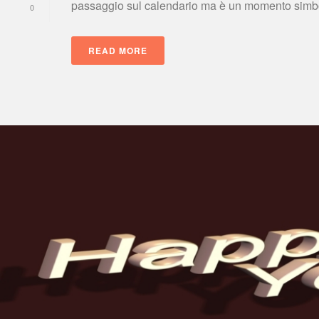
passaggio sul calendario ma è un momento simbolic
0
READ MORE
 