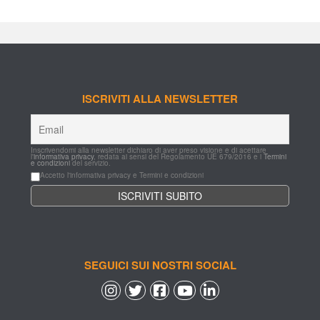
ISCRIVITI ALLA NEWSLETTER
Inscrivendomi alla newsletter dichiaro di aver preso visione e di acettare 
l'
informativa privacy
, redata ai sensi del Regolamento UE 679/2016 e i 
Termini 
e condizioni
 del servizio.
Accetto l'informativa privacy e Termini e condizioni
SEGUICI SUI NOSTRI SOCIAL
 
 
 
 