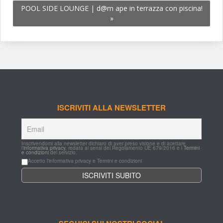
POOL SIDE LOUNGE | d@m ape in terrazza con piscina! 
»
ISCRIVITI ALLA NEWSLETTER
Inscrivendomi alla newsletter dichiaro di aver preso visione e di acettare 
l'
informativa privacy
, redata ai sensi del Regolamento UE 679/2016 e i 
Termini 
e condizioni
 del servizio.
Accetto l'informativa privacy e Termini e condizioni