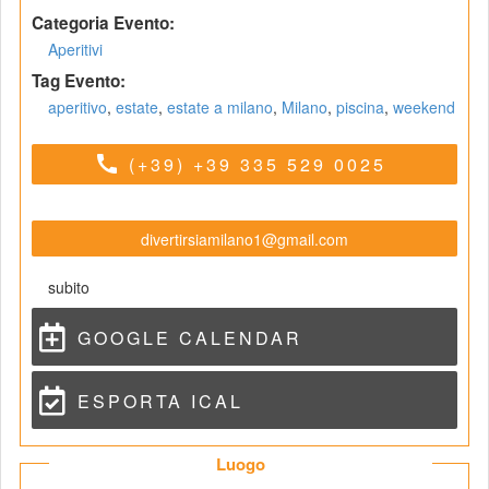
Categoria Evento:
Aperitivi
Tag Evento:
aperitivo
, 
estate
, 
estate a milano
, 
Milano
, 
piscina
, 
weekend
call
(+39) +39 335 529 0025
divertirsiamilano1@gmail.com
ubito
GOOGLE CALENDAR
ESPORTA ICAL
 Luogo 