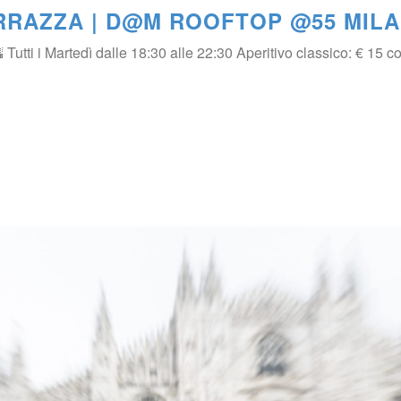
ERRAZZA | D@M ROOFTOP @55 MIL
utti i Martedì dalle 18:30 alle 22:30 Aperitivo classico: € 15 con 