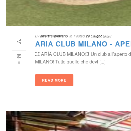
By
 
divertirsi@milano
 In
Posted
 
29 Giugno 2023
ARIA CLUB MILANO - APE
💥 ARÏA CLUB MILANO💥 Un club all’aperto dov
MILANO! Tutto quello che devi [...]
0
READ MORE
 