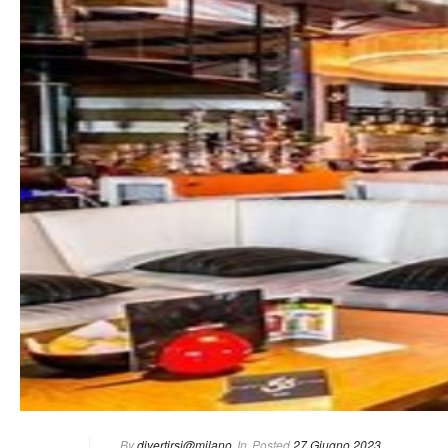
By
 
divertirsi@milano
 In
Posted
 
27 Giugno 2023