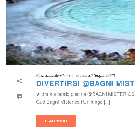
By
 
divertirsi@milano
 In
Posted
 
30 Giugno 2023
DIVERTIRSI @BAGNI MIST
★ drink a bordo piscina @BAGNI MISTERIOSI ★ R
Gud Bagni Misteriosi! Un luogo [...]
0
READ MORE