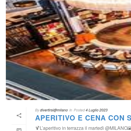
By
 
divertirsi@milano
 In
Posted
 
4 Luglio 2023
APERITIVO E CENA CON 
🍹L’aperitivo in terrazza il martedì @MILANO🌇