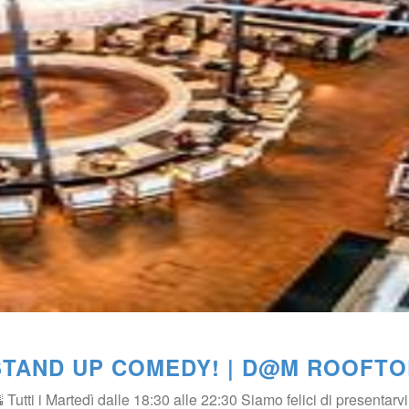
STAND UP COMEDY! | D@M ROOFTO
 Tutti i Martedì dalle 18:30 alle 22:30 Siamo felici di presenta