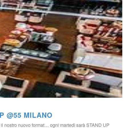
P @55 MILANO
rvi il nostro nuovo format… ogni martedì sarà STAND UP 