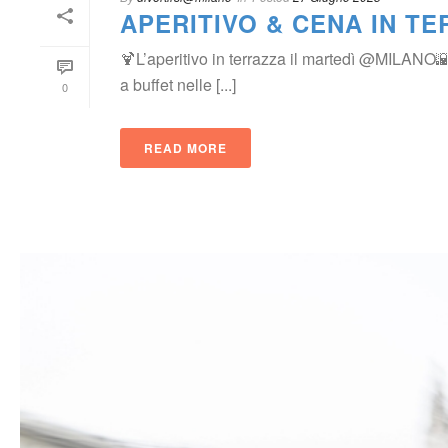
APERITIVO & CENA IN T
🍹L’aperitivo in terrazza il martedì @MILANO🌇 T
a buffet nelle [...]
0
READ MORE
 