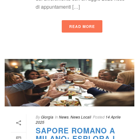
di appuntamenti […]
READ MORE
 
By
 
Giorgia
 In
 
New
, 
News Locali
Posted
 
14 Aprile 
2025
SAPORE ROMANO A 
MILANO: ESPLORA I 