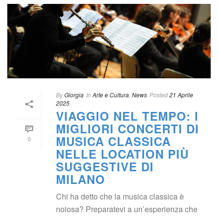
 
By
 
Giorgia
 In
 
Arte e Cultura
, 
New
Posted
 
21 Aprile 
2025
VIAGGIO NEL TEMPO: I 
MIGLIORI CONCERTI DI 
MUSICA CLASSICA 
0
NELLE LOCATION PIÙ 
SUGGESTIVE DI 
MILANO
Chi ha detto che la musica classica è 
noiosa? Preparatevi a un’esperienza che 