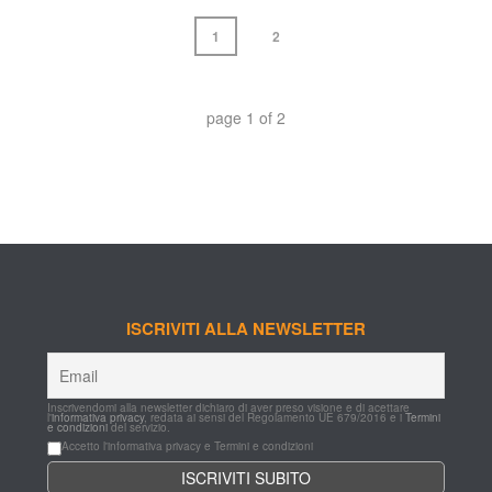
 
 1 
 2 
 page 
1
 of 
2
ISCRIVITI ALLA NEWSLETTER
Inscrivendomi alla newsletter dichiaro di aver preso visione e di acettare 
l'
informativa privacy
, redata ai sensi del Regolamento UE 679/2016 e i 
Termini 
e condizioni
 del servizio.
Accetto l'informativa privacy e Termini e condizioni