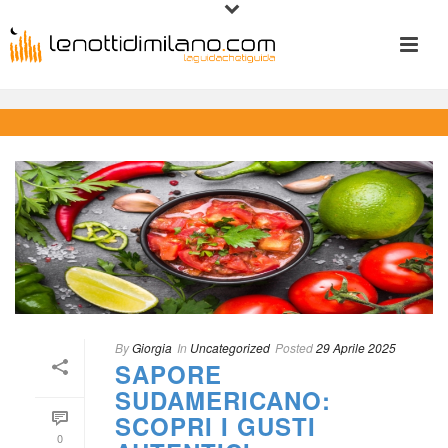
 
By
 
Giorgia
 In
 
Uncategorized
Posted
 
29 Aprile 2025
SAPORE 
SUDAMERICANO: 
SCOPRI I GUSTI 
0