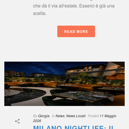
che dà il via all'estate. Esserci è già una 
celta.
READ MORE
 
By
 
Giorgia
 
 In
 
New
, 
News Locali
 
Posted
 
11 Maggio 
2026
MILANO NIGHTLIFE: IL 