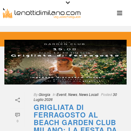
 
By
 
Giorgia
 
 In
 
Eventi
, 
New
, 
News Locali
 
Posted
 
30 
Luglio 2026
GRIGLIATA DI 
FERRAGOSTO AL 
BEACH GARDEN CLUB 
0
MILANO: LA FESTA DA 