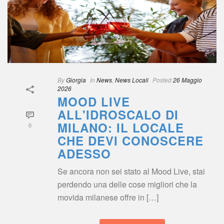
By
 
Giorgia
 
 In
 
New
, 
News Locali
 
Posted
 
26 Maggio 
2026
MOOD LIVE 
ALL'IDROSCALO DI 
MILANO: IL LOCALE 
0
CHE DEVI CONOSCERE 
ADESSO
Se ancora non sei stato al Mood Live, stai 
perdendo una delle cose migliori che la 
movida milanese offre in […]