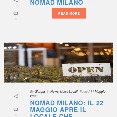
NOMAD MILANO
READ MORE
0
 
By
 
Giorgia
 
 In
 
New
, 
News Locali
 
Posted
 
11 Maggio 
2026
NOMAD MILANO: IL 22 
MAGGIO APRE IL 
LOCALE CHE 
0