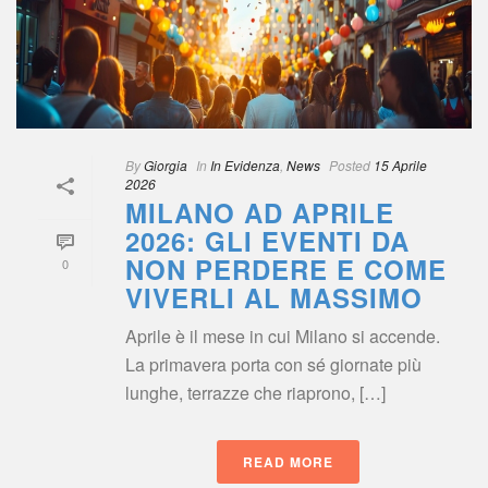
By
 
Giorgia
 
 In
 
In Evidenza
, 
New
 
Posted
 
15 Aprile 
2026
MILANO AD APRILE 
2026: GLI EVENTI DA 
NON PERDERE E COME 
0
VIVERLI AL MASSIMO
Aprile è il mese in cui Milano si accende. 
La primavera porta con sé giornate più 
lunghe, terrazze che riaprono, […]
READ MORE