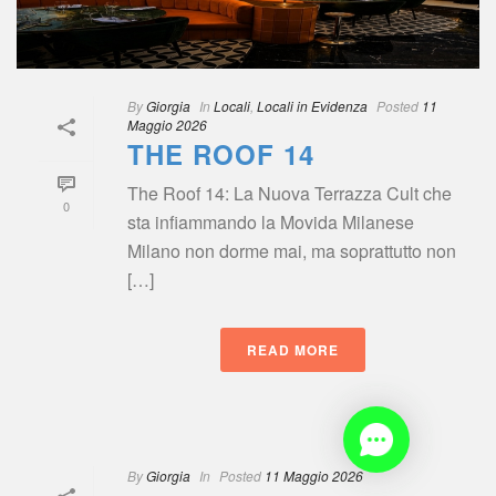
By
 
Giorgia
 
 In
 
Locali
, 
Locali in Evidenza
 
Posted
 
11 
Maggio 2026
THE ROOF 14
The Roof 14: La Nuova Terrazza Cult che 
0
ta infiammando la Movida Milanese 
Milano non dorme mai, ma soprattutto non 
[…]
READ MORE
By
 
Giorgia
 
 In
 
Posted
 
11 Maggio 2026