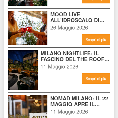
AGOSTO
MOOD LIVE 
ALL'IDROSCALO DI 
MILANO: IL LOCALE 
26 Maggio 2026
CHE DEVI CONOSCERE 
ADESSO
Scopri di più
MILANO NIGHTLIFE: IL 
FASCINO DEL THE ROOF 
14 INCONTRA L'ENERGIA 
11 Maggio 2026
DEL NOMAD
Scopri di più
NOMAD MILANO: IL 22 
MAGGIO APRE IL 
LOCALE CHE 
11 Maggio 2026
CAMBIERÀ I VENERDÌ 