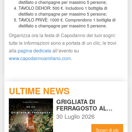
distillato o champagne per massimo 5 persone;
TAVOLO DEHOR: 500 €. Includono 1 bottiglia di 
distillato o champagne per massimo 5 persone;
TAVOLO PRIVÈ: 1000 €. Comprendono 1 bottiglia di 
distillato o champagne per massimo 5 persone.
Organizza ora la festa di Capodanno dei tuoi sogni: 
tutte le informazioni sono a portata di un clic, le trovi 
alla 
pagina dedicata
 all’evento su 
www.capodannoamilano.com
. 
ULTIME NEWS
GRIGLIATA DI 
FERRAGOSTO AL 
BEACH GARDEN CLUB 
30 Luglio 2026
MILANO: LA FESTA DA 
NON PERDERE DEL 15 
Scopri di più