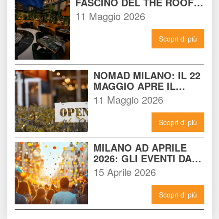
FASCINO DEL THE ROOF 
14 INCONTRA L'ENERGIA 
11 Maggio 2026
DEL NOMAD
Scopri di più
NOMAD MILANO: IL 22 
MAGGIO APRE IL 
LOCALE CHE 
11 Maggio 2026
CAMBIERÀ I VENERDÌ 
SERA A MILANO
Scopri di più
MILANO AD APRILE 
2026: GLI EVENTI DA 
NON PERDERE E 
15 Aprile 2026
COME VIVERLI AL 
MASSIMO
Scopri di più