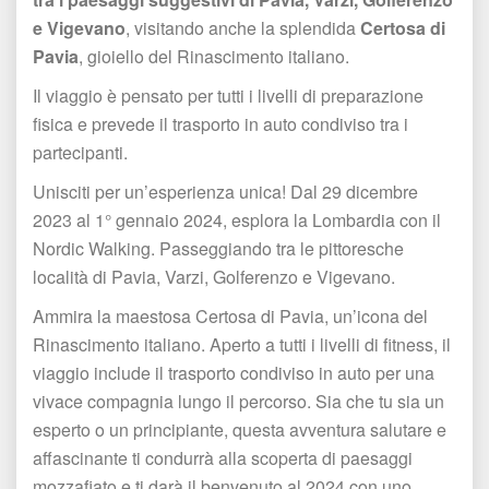
e Vigevano
, visitando anche la splendida 
Certosa di 
Pavia
, gioiello del Rinascimento italiano. 
Il viaggio è pensato per tutti i livelli di preparazione 
fisica e prevede il trasporto in auto condiviso tra i 
partecipanti.
Unisciti per un’esperienza unica! Dal 29 dicembre 
2023 al 1° gennaio 2024, esplora la Lombardia con il 
Nordic Walking. Passeggiando tra le pittoresche 
località di Pavia, Varzi, Golferenzo e Vigevano.
Ammira la maestosa Certosa di Pavia, un’icona del 
Rinascimento italiano. Aperto a tutti i livelli di fitness, il 
viaggio include il trasporto condiviso in auto per una 
vivace compagnia lungo il percorso. Sia che tu sia un 
esperto o un principiante, questa avventura salutare e 
affascinante ti condurrà alla scoperta di paesaggi 
mozzafiato e ti darà il benvenuto al 2024 con uno 