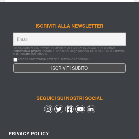
ISCRIVITI ALLA NEWSLETTER
Inscrivendomi alla newsletter dichiaro di aver preso visione e di acettare 
l'
informativa privacy
, redata ai sensi del Regolamento UE 679/2016 e i 
Termini 
e condizioni
 del servizio.
Accetto l'informativa privacy e Termini e condizioni
SEGUICI SUI NOSTRI SOCIAL
 
 
 
 
PRIVACY POLICY