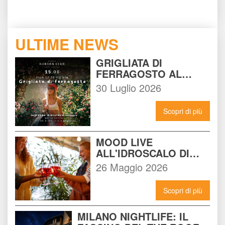
ULTIME NEWS
GRIGLIATA DI 
FERRAGOSTO AL 
BEACH GARDEN CLUB 
30 Luglio 2026
MILANO: LA FESTA DA 
NON PERDERE DEL 15 
Scopri di più
AGOSTO
MOOD LIVE 
ALL'IDROSCALO DI 
MILANO: IL LOCALE 
26 Maggio 2026
CHE DEVI CONOSCERE 
ADESSO
Scopri di più
MILANO NIGHTLIFE: IL 