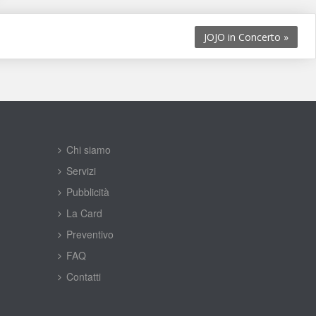
JOJO in Concerto 
»
Chi siamo
Servizi
Pubblicità
La Card
Preventivo
FAQ
Contatti