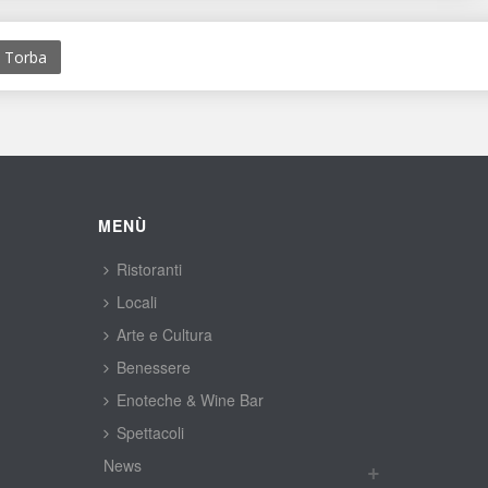
i Torba
MENÙ
Ristoranti
Locali
Arte e Cultura
Benessere
Enoteche & Wine Bar
Spettacoli
New