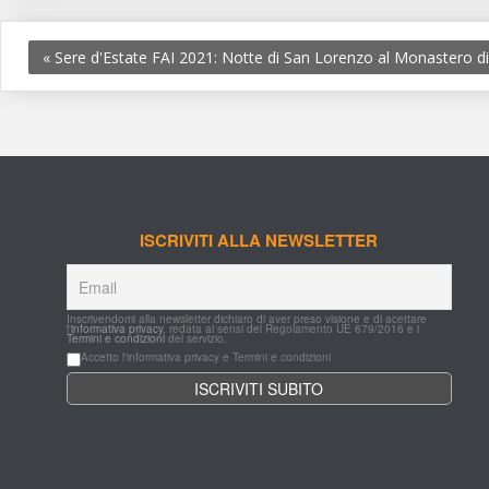
«
 Sere d'Estate FAI 2021: Notte di San Lorenzo al Monastero d
ISCRIVITI ALLA NEWSLETTER
Inscrivendomi alla newsletter dichiaro di aver preso visione e di acettare 
l'
informativa privacy
, redata ai sensi del Regolamento UE 679/2016 e i 
Termini e condizioni
 del servizio.
Accetto l'informativa privacy e Termini e condizioni