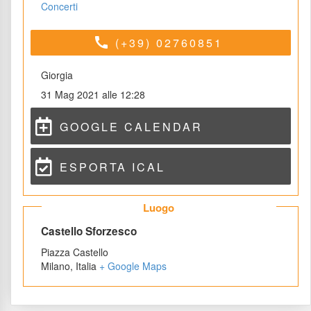
Concerti
call
(+39) 02760851
Giorgia
31 Mag 2021 alle 12:28
GOOGLE CALENDAR
ESPORTA ICAL
 Luogo 
 Castello Sforzesco 
Piazza Castello
Milano
,
 
Italia
 
+ Google Map