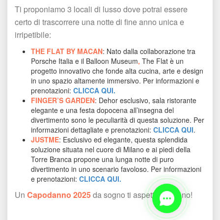
Ti proponiamo 3 locali di lusso dove potrai essere 
certo di trascorrere una notte di fine anno unica e 
irripetibile:
THE FLAT BY MACAN
: Nato dalla collaborazione tra 
Porsche Italia e il Balloon Museum
, 
The Flat è un 
progetto innovativo che fonde alta cucina, arte e design 
in uno spazio altamente immersivo. Per informazioni e 
prenotazioni: 
CLICCA QUI.
FINGER’S GARDEN
: Dehor esclusivo, sala ristorante 
elegante e una festa dopocena all’insegna del 
divertimento sono le peculiarità di questa soluzione. Per 
informazioni dettagliate e prenotazioni: 
CLICCA QUI
.
JUSTME
: Esclusivo ed elegante, questa splendida 
oluzione situata nel cuore di Milano e ai piedi della 
Torre Branca propone una lunga notte di puro 
divertimento in uno scenario favoloso. Per informazioni 
e prenotazioni: 
CLICCA QUI.
Un 
Capodanno 2025 
da sogno ti aspetta a Milano!