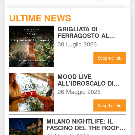
ULTIME NEWS
GRIGLIATA DI 
FERRAGOSTO AL 
BEACH GARDEN CLUB 
30 Luglio 2026
MILANO: LA FESTA DA 
NON PERDERE DEL 15 
Scopri di più
AGOSTO
MOOD LIVE 
ALL'IDROSCALO DI 
MILANO: IL LOCALE 
26 Maggio 2026
CHE DEVI CONOSCERE 
ADESSO
Scopri di più
MILANO NIGHTLIFE: IL 
FASCINO DEL THE ROOF 
14 INCONTRA L'ENERGIA 