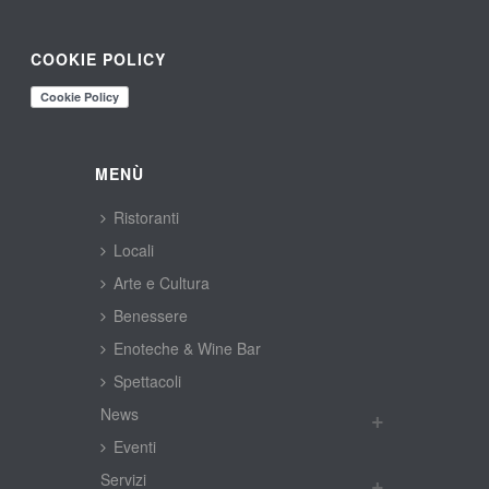
COOKIE POLICY
MENÙ
Ristoranti
Locali
Arte e Cultura
Benessere
Enoteche & Wine Bar
Spettacoli
New
Eventi
Servizi