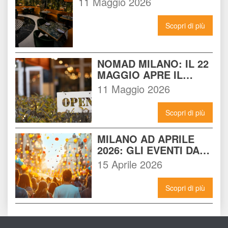
11 Maggio 2026
DEL NOMAD
Scopri di più
NOMAD MILANO: IL 22 
MAGGIO APRE IL 
LOCALE CHE 
11 Maggio 2026
CAMBIERÀ I VENERDÌ 
SERA A MILANO
Scopri di più
MILANO AD APRILE 
2026: GLI EVENTI DA 
NON PERDERE E 
15 Aprile 2026
COME VIVERLI AL 
MASSIMO
Scopri di più