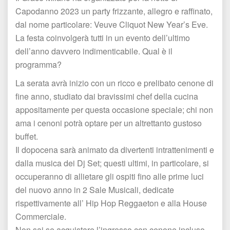
Capodanno 2023 un party frizzante, allegro e raffinato, 
dal nome particolare: Veuve Cliquot New Year’s Eve. 
La festa coinvolgerà tutti in un evento dell’ultimo 
dell’anno davvero indimenticabile. Qual è il 
programma?
La serata avrà inizio con un ricco e prelibato cenone di 
fine anno, studiato dai bravissimi chef della cucina 
appositamente per questa occasione speciale; chi non 
ama i cenoni potrà optare per un altrettanto gustoso 
buffet. 
Il dopocena sarà animato da divertenti intrattenimenti e 
dalla musica dei Dj Set; questi ultimi, in particolare, si 
occuperanno di allietare gli ospiti fino alle prime luci 
del nuovo anno in 2 Sale Musicali, dedicate 
rispettivamente all’ Hip Hop Reggaeton e alla House 
Commerciale. 
Non sai se acquistare l’ingresso con cenone incluso 