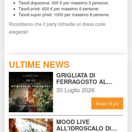
Tavoli dopocena: 300 € per massimo 5 persone;
Tavoli privè: 600 € per massimo 6 persone;
Tavoli super privè: 1000 per massimo 8 persone.
Ricordiamo che il party richiede un dress code 
elegante!
ULTIME NEWS
GRIGLIATA DI 
FERRAGOSTO AL 
BEACH GARDEN CLUB 
30 Luglio 2026
MILANO: LA FESTA DA 
NON PERDERE DEL 15 
Scopri di più
AGOSTO
MOOD LIVE 
ALL'IDROSCALO DI 