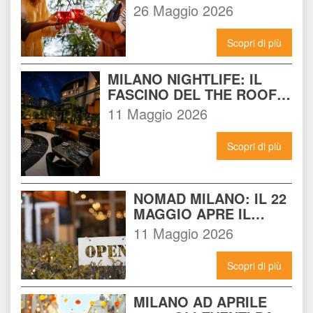
MILANO: IL LOCALE 
26 Maggio 2026
CHE DEVI CONOSCERE 
ADESSO
Scopri di più
MILANO NIGHTLIFE: IL 
FASCINO DEL THE ROOF 
14 INCONTRA L'ENERGIA 
11 Maggio 2026
DEL NOMAD
Scopri di più
NOMAD MILANO: IL 22 
MAGGIO APRE IL 
LOCALE CHE 
11 Maggio 2026
CAMBIERÀ I VENERDÌ 
SERA A MILANO
Scopri di più
MILANO AD APRILE 