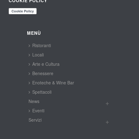
COOKIE POLICY
MENÙ
Ristoranti
Locali
Arte e Cultura
Benessere
Enoteche & Wine Bar
Spettacoli
New
Eventi
Servizi