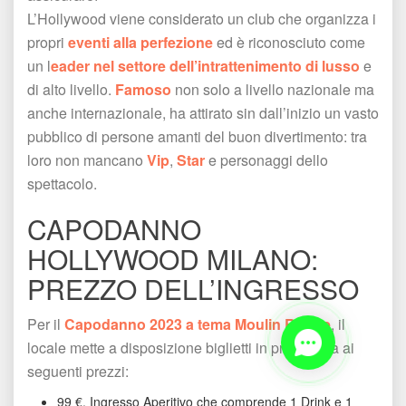
L’Hollywood viene considerato un club che organizza i 
propri 
eventi alla perfezione
 ed è riconosciuto come 
un l
eader nel settore dell’intrattenimento di lusso
 e 
di alto livello. 
Famoso
 non solo a livello nazionale ma 
anche internazionale, ha attirato sin dall’inizio un vasto 
pubblico di persone amanti del buon divertimento: tra 
loro non mancano 
Vip
, 
Star
 e personaggi dello 
pettacolo. 
CAPODANNO 
HOLLYWOOD MILANO: 
PREZZO DELL’INGRESSO
Per il 
Capodanno 2023 a tema Moulin Rouge
, il 
locale mette a disposizione biglietti in prevendita ai 
eguenti prezzi: 
99 €. Ingresso Aperitivo che comprende 1 Drink e 1 