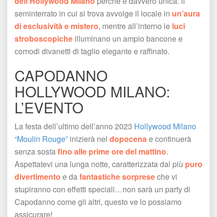
dell’Hollywood Milano
 perché è davvero unica: il 
eminterrato in cui si trova avvolge il locale in 
un’aura 
di esclusività e mistero
, mentre all’interno le 
luci 
troboscopiche
 illuminano un ampio bancone e 
comodi divanetti di taglio elegante e raffinato.
CAPODANNO 
HOLLYWOOD MILANO: 
L’EVENTO
La festa dell’ultimo dell’anno 2023 
Hollywood Milano 
“Moulin Rouge”
 inizierà nel 
dopocena
 e continuerà 
enza sosta 
fino alle prime ore del mattino
. 
Aspettatevi una lunga notte, caratterizzata dal più 
puro 
divertimento
 e da 
fantastiche sorprese
 che vi 
tupiranno con effetti speciali…non sarà un party di 
Capodanno come gli altri, questo ve lo possiamo 
assicurare!