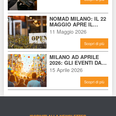
NOMAD MILANO: IL 22 
MAGGIO APRE IL 
LOCALE CHE 
11 Maggio 2026
CAMBIERÀ I VENERDÌ 
SERA A MILANO
Scopri di più
MILANO AD APRILE 
2026: GLI EVENTI DA 
NON PERDERE E 
15 Aprile 2026
COME VIVERLI AL 
MASSIMO
Scopri di più