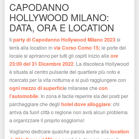
CAPODANNO 
HOLLYWOOD MILANO: 
DATA, ORA E LOCATION
Il
 party di Capodanno Hollywood Milano 2023
 si 
terrà alla location in 
via Corso Como 15;
 le porte del 
locale si apriranno per tutti gli ospiti inizio alle 
ore 
23:00 del 31 Dicembre 2022
. La discoteca Hollywood 
è situata al centro pulsante del quartiere più noto e 
ricercato per la vita notturna e si può raggiungere con 
ogni mezzo di superfici
e milanese che 
con 
l’automobile
. In zona è facile reperire sia dei posti per 
parcheggiare che degli
 hotel dove alloggiare
: chi 
arriva da fuori città o regione non avrà alcun problema 
a organizzare il proprio soggiorno! 
Vogliamo dedicare qualche parola anche alla 
location 