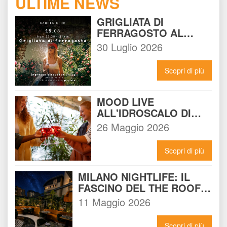
ULTIME NEWS
GRIGLIATA DI 
FERRAGOSTO AL 
BEACH GARDEN CLUB 
30 Luglio 2026
MILANO: LA FESTA DA 
NON PERDERE DEL 15 
Scopri di più
AGOSTO
MOOD LIVE 
ALL'IDROSCALO DI 
MILANO: IL LOCALE 
26 Maggio 2026
CHE DEVI CONOSCERE 
ADESSO
Scopri di più
MILANO NIGHTLIFE: IL 
FASCINO DEL THE ROOF 
14 INCONTRA L'ENERGIA 
11 Maggio 2026
DEL NOMAD
Scopri di più