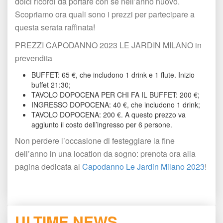
dolci ricordi da portare con sé nell’anno nuovo. 
Scopriamo ora quali sono i prezzi per partecipare a 
questa serata raffinata! 
PREZZI CAPODANNO 2023 LE JARDIN MILANO in 
prevendita
BUFFET: 65 €, che includono 1 drink e 1 flute. Inizio 
buffet 21:30;
TAVOLO DOPOCENA PER CHI FA IL BUFFET: 200 €;
INGRESSO DOPOCENA: 40 €, che includono 1 drink;
TAVOLO DOPOCENA: 200 €. A questo prezzo va 
aggiunto il costo dell’ingresso per 6 persone.
Non perdere l’occasione di festeggiare la fine 
dell’anno in una location da sogno: prenota ora alla 
pagina dedicata al 
Capodanno Le Jardin Milano 2023
!
ULTIME NEWS