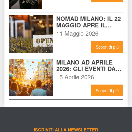
NOMAD MILANO: IL 22 
MAGGIO APRE IL 
LOCALE CHE 
11 Maggio 2026
CAMBIERÀ I VENERDÌ 
SERA A MILANO
Scopri di più
MILANO AD APRILE 
2026: GLI EVENTI DA 
NON PERDERE E 
15 Aprile 2026
COME VIVERLI AL 
MASSIMO
Scopri di più
ISCRIVITI ALLA NEWSLETTER