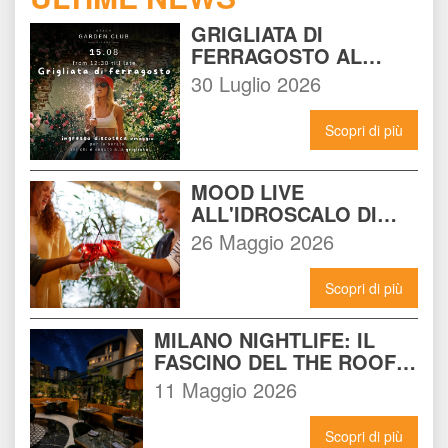
GRIGLIATA DI 
FERRAGOSTO AL 
BEACH GARDEN CLUB 
30 Luglio 2026
MILANO: LA FESTA DA 
NON PERDERE DEL 15 
Scopri di più
AGOSTO
MOOD LIVE 
ALL'IDROSCALO DI 
MILANO: IL LOCALE 
26 Maggio 2026
CHE DEVI CONOSCERE 
ADESSO
Scopri di più
MILANO NIGHTLIFE: IL 
FASCINO DEL THE ROOF 
14 INCONTRA L'ENERGIA 
11 Maggio 2026
DEL NOMAD
Scopri di più