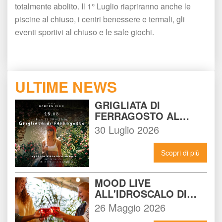
totalmente abolito. Il 1° Luglio riapriranno anche le 
piscine al chiuso, i centri benessere e termali, gli 
eventi sportivi al chiuso e le sale giochi. 
ULTIME NEWS
GRIGLIATA DI 
FERRAGOSTO AL 
BEACH GARDEN CLUB 
30 Luglio 2026
MILANO: LA FESTA DA 
NON PERDERE DEL 15 
Scopri di più
AGOSTO
MOOD LIVE 
ALL'IDROSCALO DI 
MILANO: IL LOCALE 
26 Maggio 2026
CHE DEVI CONOSCERE 