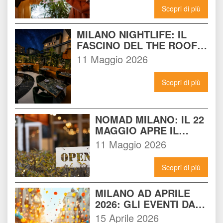
ADESSO
Scopri di più
MILANO NIGHTLIFE: IL 
FASCINO DEL THE ROOF 
14 INCONTRA L'ENERGIA 
11 Maggio 2026
DEL NOMAD
Scopri di più
NOMAD MILANO: IL 22 
MAGGIO APRE IL 
LOCALE CHE 
11 Maggio 2026
CAMBIERÀ I VENERDÌ 
SERA A MILANO
Scopri di più
MILANO AD APRILE 
2026: GLI EVENTI DA 
NON PERDERE E 
15 Aprile 2026