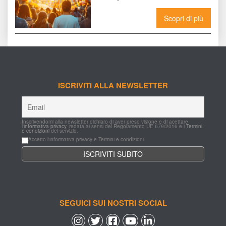
COME VIVERLI AL 
MASSIMO
Scopri di più
ISCRIVITI ALLA NEWSLETTER
Inscrivendomi alla newsletter dichiaro di aver preso visione e di acettare 
l'
informativa privacy
, redata ai sensi del Regolamento UE 679/2016 e i 
Termini 
e condizioni
 del servizio.
Accetto l'informativa privacy e Termini e condizioni
SEGUICI SUI NOSTRI SOCIAL
 
 
 
 