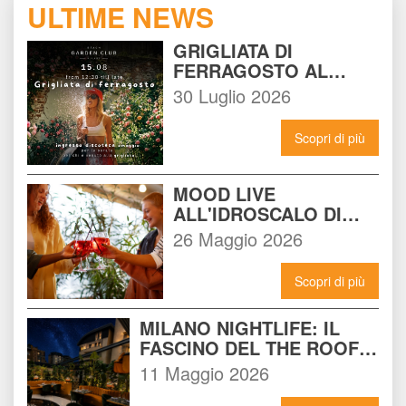
ULTIME NEWS
GRIGLIATA DI 
FERRAGOSTO AL 
BEACH GARDEN CLUB 
30 Luglio 2026
MILANO: LA FESTA DA 
NON PERDERE DEL 15 
Scopri di più
AGOSTO
MOOD LIVE 
ALL'IDROSCALO DI 
MILANO: IL LOCALE 
26 Maggio 2026
CHE DEVI CONOSCERE 
ADESSO
Scopri di più
MILANO NIGHTLIFE: IL 
FASCINO DEL THE ROOF 
14 INCONTRA L'ENERGIA 
11 Maggio 2026
DEL NOMAD