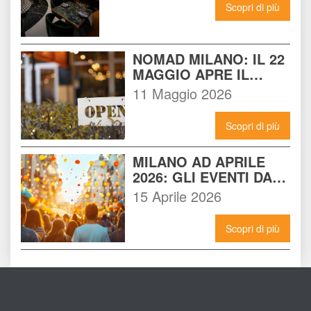
Scopri di più
NOMAD MILANO: IL 22 
MAGGIO APRE IL 
LOCALE CHE 
11 Maggio 2026
CAMBIERÀ I VENERDÌ 
SERA A MILANO
Scopri di più
MILANO AD APRILE 
2026: GLI EVENTI DA 
NON PERDERE E 
15 Aprile 2026
COME VIVERLI AL 
MASSIMO
Scopri di più