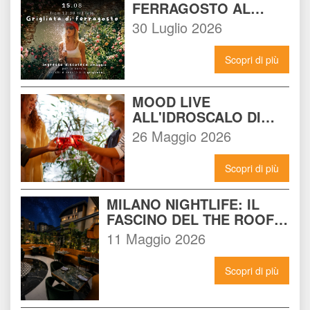
FERRAGOSTO AL 
BEACH GARDEN CLUB 
30 Luglio 2026
MILANO: LA FESTA DA 
NON PERDERE DEL 15 
Scopri di più
AGOSTO
MOOD LIVE 
ALL'IDROSCALO DI 
MILANO: IL LOCALE 
26 Maggio 2026
CHE DEVI CONOSCERE 
ADESSO
Scopri di più
MILANO NIGHTLIFE: IL 
FASCINO DEL THE ROOF 
14 INCONTRA L'ENERGIA 
11 Maggio 2026
DEL NOMAD
Scopri di più