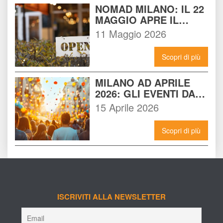
NOMAD MILANO: IL 22 
MAGGIO APRE IL 
LOCALE CHE 
11 Maggio 2026
CAMBIERÀ I VENERDÌ 
SERA A MILANO
Scopri di più
MILANO AD APRILE 
2026: GLI EVENTI DA 
NON PERDERE E 
15 Aprile 2026
COME VIVERLI AL 
MASSIMO
Scopri di più
ISCRIVITI ALLA NEWSLETTER