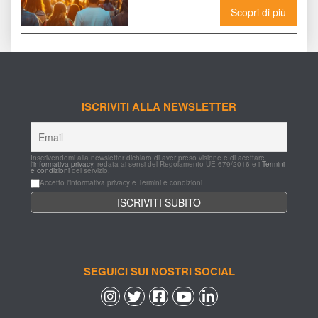
MASSIMO
Scopri di più
ISCRIVITI ALLA NEWSLETTER
Inscrivendomi alla newsletter dichiaro di aver preso visione e di acettare 
l'
informativa privacy
, redata ai sensi del Regolamento UE 679/2016 e i 
Termini 
e condizioni
 del servizio.
Accetto l'informativa privacy e Termini e condizioni
SEGUICI SUI NOSTRI SOCIAL
 
 
 
 