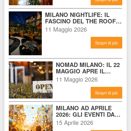
MILANO NIGHTLIFE: IL 
FASCINO DEL THE ROOF 
14 INCONTRA L'ENERGIA 
11 Maggio 2026
DEL NOMAD
Scopri di più
NOMAD MILANO: IL 22 
MAGGIO APRE IL 
LOCALE CHE 
11 Maggio 2026
CAMBIERÀ I VENERDÌ 
SERA A MILANO
Scopri di più
MILANO AD APRILE 
2026: GLI EVENTI DA 
NON PERDERE E 
15 Aprile 2026
COME VIVERLI AL 