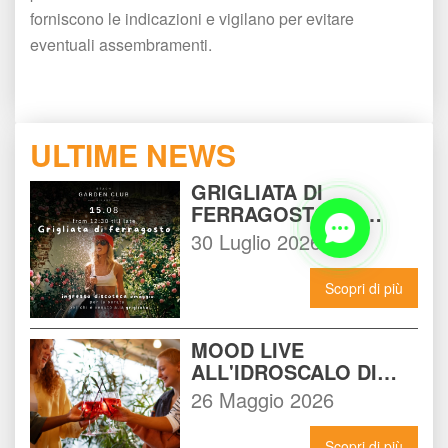
forniscono le indicazioni e vigilano per evitare 
eventuali assembramenti.
ULTIME NEWS
GRIGLIATA DI 
FERRAGOSTO AL 
BEACH GARDEN CLUB 
30 Luglio 2026
MILANO: LA FESTA DA 
NON PERDERE DEL 15 
Scopri di più
AGOSTO
MOOD LIVE 
ALL'IDROSCALO DI 
MILANO: IL LOCALE 
26 Maggio 2026
CHE DEVI CONOSCERE 
ADESSO
Scopri di più