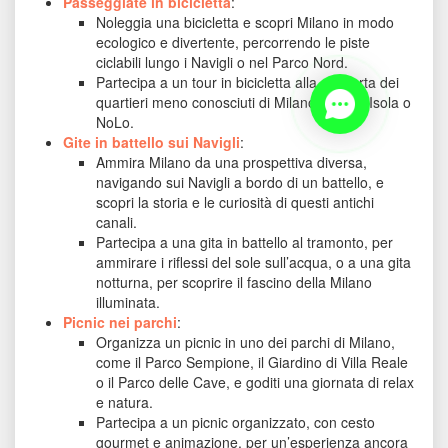
Passeggiate in bicicletta
: 
Noleggia una bicicletta e scopri Milano in modo 
ecologico e divertente, percorrendo le piste 
ciclabili lungo i Navigli o nel Parco Nord.
Partecipa a un tour in bicicletta alla scoperta dei 
quartieri meno conosciuti di Milano, come l’Isola o 
NoLo.
Gite in battello sui Navigli
: 
Ammira Milano da una prospettiva diversa, 
navigando sui Navigli a bordo di un battello, e 
copri la storia e le curiosità di questi antichi 
canali.
Partecipa a una gita in battello al tramonto, per 
ammirare i riflessi del sole sull’acqua, o a una gita 
notturna, per scoprire il fascino della Milano 
illuminata.
Picnic nei parchi
: 
Organizza un picnic in uno dei parchi di Milano, 
come il Parco Sempione, il Giardino di Villa Reale 
o il Parco delle Cave, e goditi una giornata di relax 
e natura.
Partecipa a un picnic organizzato, con cesto 
gourmet e animazione, per un’esperienza ancora 