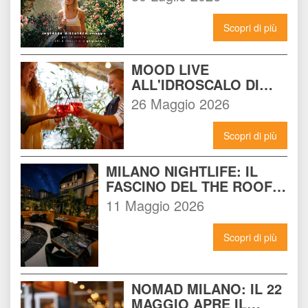
MILANO: LA FESTA DA 
NON PERDERE DEL 15 
Scopri di più
AGOSTO
MOOD LIVE 
ALL'IDROSCALO DI 
MILANO: IL LOCALE 
26 Maggio 2026
CHE DEVI CONOSCERE 
ADESSO
Scopri di più
MILANO NIGHTLIFE: IL 
FASCINO DEL THE ROOF 
14 INCONTRA L'ENERGIA 
11 Maggio 2026
DEL NOMAD
Scopri di più
NOMAD MILANO: IL 22 
MAGGIO APRE IL 