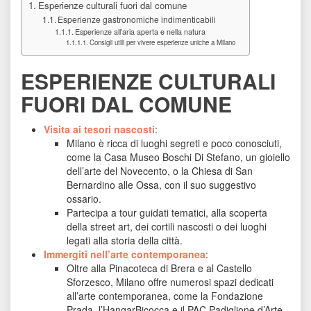
Esperienze culturali fuori dal comune
Esperienze gastronomiche indimenticabili
Esperienze all’aria aperta e nella natura
Consigli utili per vivere esperienze uniche a Milano
ESPERIENZE CULTURALI 
FUORI DAL COMUNE
Visita ai tesori nascosti
: 
Milano è ricca di luoghi segreti e poco conosciuti, 
come la Casa Museo Boschi Di Stefano, un gioiello 
dell’arte del Novecento, o la Chiesa di San 
Bernardino alle Ossa, con il suo suggestivo 
ossario.
Partecipa a tour guidati tematici, alla scoperta 
della street art, dei cortili nascosti o dei luoghi 
legati alla storia della città.
Immergiti nell’arte contemporanea
: 
Oltre alla Pinacoteca di Brera e al Castello 
Sforzesco, Milano offre numerosi spazi dedicati 
all’arte contemporanea, come la Fondazione 
Prada, l’HangarBicocca e il PAC Padiglione d’Arte 