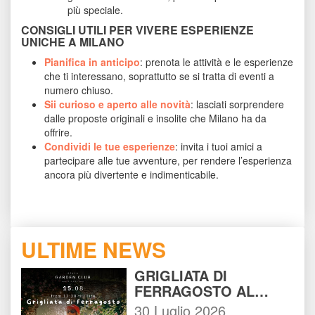
più speciale.
CONSIGLI UTILI PER VIVERE ESPERIENZE 
UNICHE A MILANO
Pianifica in anticipo
: prenota le attività e le esperienze 
che ti interessano, soprattutto se si tratta di eventi a 
numero chiuso.
Sii curioso e aperto alle novità
: lasciati sorprendere 
dalle proposte originali e insolite che Milano ha da 
offrire.
Condividi le tue esperienze
: invita i tuoi amici a 
partecipare alle tue avventure, per rendere l’esperienza 
ancora più divertente e indimenticabile.
ULTIME NEWS
GRIGLIATA DI 
FERRAGOSTO AL 
BEACH GARDEN CLUB 
30 Luglio 2026