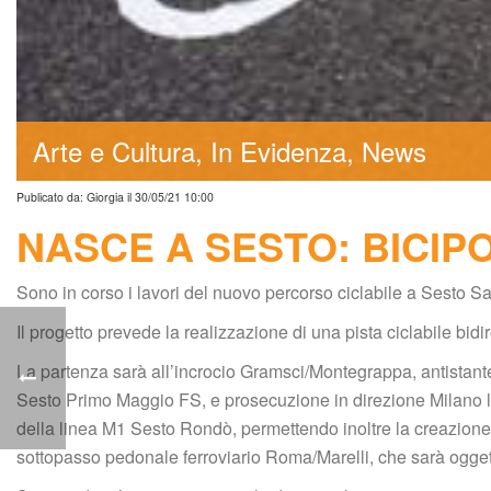
Arte e Cultura
In Evidenza
New
Publicato da: Giorgia il 30/05/21 10:00
NASCE A SESTO: BICIP
Sono in corso i lavori del nuovo percorso ciclabile a Sesto S
Il progetto prevede la realizzazione di una pista ciclabile bidir
La partenza sarà all’incrocio Gramsci/Montegrappa, antistant
Sesto Primo Maggio FS, e prosecuzione in direzione Milano l
della linea M1 Sesto Rondò, permettendo inoltre la creazione d
ottopasso pedonale ferroviario Roma/Marelli, che sarà oggetto