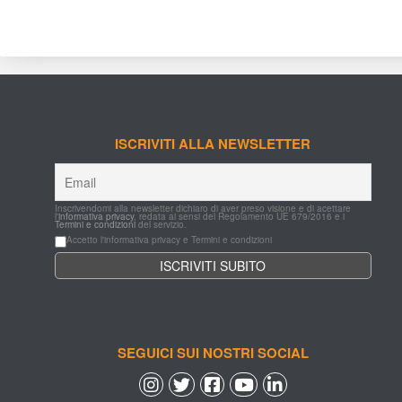
ISCRIVITI ALLA NEWSLETTER
Inscrivendomi alla newsletter dichiaro di aver preso visione e di acettare 
l'
informativa privacy
, redata ai sensi del Regolamento UE 679/2016 e i 
Termini e condizioni
 del servizio.
Accetto l'informativa privacy e Termini e condizioni
SEGUICI SUI NOSTRI SOCIAL
 
 
 
 