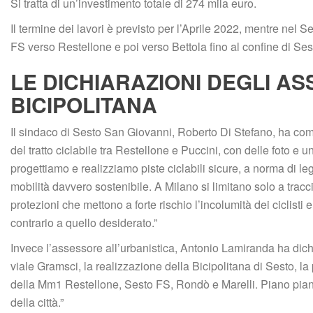
Si tratta di un’investimento totale di 274 mila euro.
Il termine dei lavori è previsto per l’Aprile 2022, mentre nel 
FS verso Restellone e poi verso Bettola fino al confine di Se
LE DICHIARAZIONI DEGLI AS
BICIPOLITANA
Il sindaco di Sesto San Giovanni, Roberto Di Stefano, ha comm
del tratto ciclabile tra Restellone e Puccini, con delle foto e
progettiamo e realizziamo piste ciclabili sicure, a norma di legg
mobilità davvero sostenibile. A Milano si limitano solo a traccia
protezioni che mettono a forte rischio l’incolumità dei ciclisti e
contrario a quello desiderato.”
Invece l’assessore all’urbanistica, Antonio Lamiranda ha dichi
viale Gramsci, la realizzazione della Bicipolitana di Sesto, la 
della Mm1 Restellone, Sesto FS, Rondò e Marelli. Piano piano 
della città.”