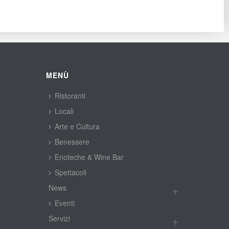
MENÙ
Ristoranti
Locali
Arte e Cultura
Benessere
Enoteche & Wine Bar
Spettacoli
New
Eventi
Servizi