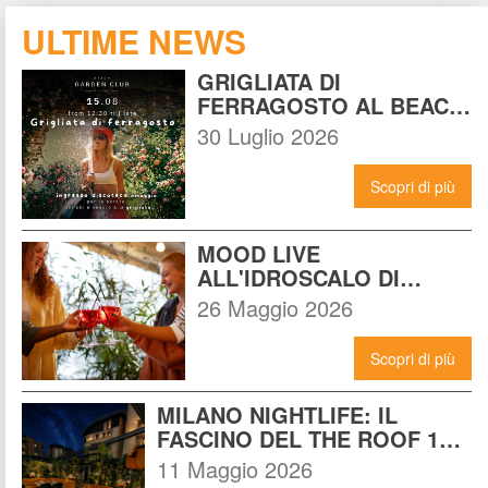
ULTIME NEWS
GRIGLIATA DI 
FERRAGOSTO AL BEACH 
GARDEN CLUB MILANO: 
30 Luglio 2026
LA FESTA DA NON 
PERDERE DEL 15 
Scopri di più
AGOSTO
MOOD LIVE 
ALL'IDROSCALO DI 
MILANO: IL LOCALE CHE 
26 Maggio 2026
DEVI CONOSCERE 
ADESSO
Scopri di più
MILANO NIGHTLIFE: IL 
FASCINO DEL THE ROOF 14 
INCONTRA L'ENERGIA DEL 
11 Maggio 2026
NOMAD