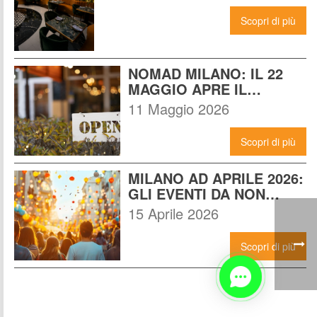
Scopri di più
NOMAD MILANO: IL 22 
MAGGIO APRE IL 
LOCALE CHE CAMBIERÀ I 
11 Maggio 2026
VENERDÌ SERA A MILANO
Scopri di più
MILANO AD APRILE 2026: 
GLI EVENTI DA NON 
PERDERE E COME 
15 Aprile 2026
VIVERLI AL MASSIMO
Scopri di più