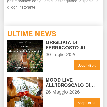
gastronomico” con gli amici, assaggiando le specialità 
di ogni ristorante.
ULTIME NEWS
GRIGLIATA DI 
FERRAGOSTO AL 
BEACH GARDEN CLUB 
30 Luglio 2026
MILANO: LA FESTA DA 
NON PERDERE DEL 15 
Scopri di più
AGOSTO
MOOD LIVE 
ALL'IDROSCALO DI 
MILANO: IL LOCALE 
26 Maggio 2026
CHE DEVI CONOSCERE 
ADESSO
Scopri di più