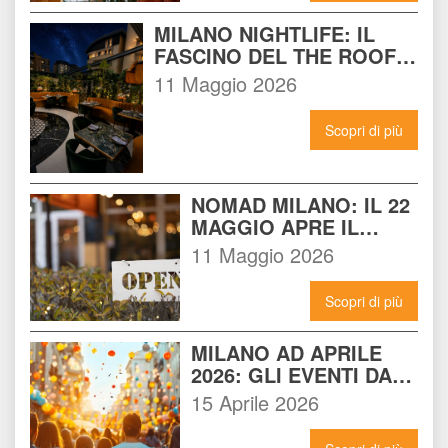
MILANO NIGHTLIFE: IL 
FASCINO DEL THE ROOF 
14 INCONTRA L'ENERGIA 
11 Maggio 2026
DEL NOMAD
Scopri di più
NOMAD MILANO: IL 22 
MAGGIO APRE IL 
LOCALE CHE 
11 Maggio 2026
CAMBIERÀ I VENERDÌ 
SERA A MILANO
Scopri di più
MILANO AD APRILE 
2026: GLI EVENTI DA 
NON PERDERE E 
15 Aprile 2026
COME VIVERLI AL 
MASSIMO