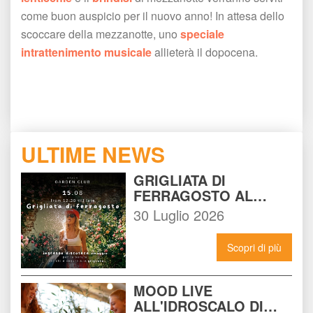
come buon auspicio per il nuovo anno! In attesa dello 
coccare della mezzanotte, uno 
peciale 
intrattenimento musicale
 allieterà il dopocena.
 
ULTIME NEWS
GRIGLIATA DI 
FERRAGOSTO AL 
BEACH GARDEN CLUB 
30 Luglio 2026
MILANO: LA FESTA DA 
NON PERDERE DEL 15 
Scopri di più
AGOSTO
MOOD LIVE 
ALL'IDROSCALO DI 