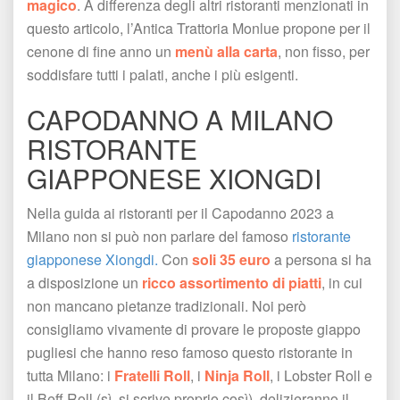
magico
. A differenza degli altri ristoranti menzionati in 
questo articolo, l’Antica Trattoria Monlue propone per il 
cenone di fine anno un 
menù alla carta
, non fisso, per 
oddisfare tutti i palati, anche i più esigenti. 
CAPODANNO A MILANO 
RISTORANTE 
GIAPPONESE XIONGDI
Nella guida ai ristoranti per il Capodanno 2023 a 
Milano non si può non parlare del famoso 
ristorante 
giapponese Xiongdi.
 Con 
oli 35 euro
 a persona si ha 
a disposizione un 
ricco assortimento di piatti
, in cui 
non mancano pietanze tradizionali. Noi però 
consigliamo vivamente di provare le proposte giappo 
pugliesi che hanno reso famoso questo ristorante in 
tutta Milano: i 
Fratelli Roll
, i 
Ninja Roll
, i Lobster Roll e 
il Beff Roll (sì, si scrive proprio così) delizieranno il 