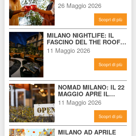
MILANO: IL LOCALE 
26 Maggio 2026
CHE DEVI CONOSCERE 
ADESSO
Scopri di più
MILANO NIGHTLIFE: IL 
FASCINO DEL THE ROOF 
14 INCONTRA L'ENERGIA 
11 Maggio 2026
DEL NOMAD
Scopri di più
NOMAD MILANO: IL 22 
MAGGIO APRE IL 
LOCALE CHE 
11 Maggio 2026
CAMBIERÀ I VENERDÌ 
SERA A MILANO
Scopri di più
MILANO AD APRILE 