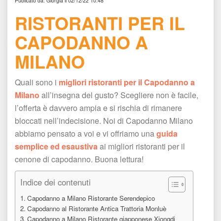
Publicato da: Giorgia il 02/12/22 10:48
RISTORANTI PER IL 
CAPODANNO A 
MILANO 
Quali sono i 
migliori ristoranti per il Capodanno a 
Milano
 all’insegna del gusto? Scegliere non è facile, 
l’offerta è davvero ampia e si rischia di rimanere 
bloccati nell’indecisione. Noi di Capodanno Milano 
abbiamo pensato a voi e vi offriamo una 
guida 
emplice ed esaustiva
 ai migliori ristoranti per il 
cenone di capodanno. Buona lettura!
Indice dei contenuti
Capodanno a Milano Ristorante Serendepico
Capodanno al Ristorante Antica Trattoria Monluè
Capodanno a Milano Ristorante giapponese Xiongdi