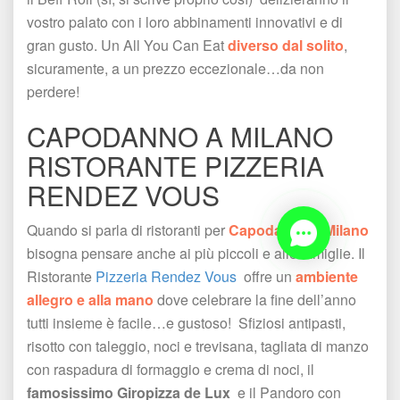
vostro palato con i loro abbinamenti innovativi e di 
gran gusto. Un All You Can Eat 
diverso dal solito
, 
icuramente, a un prezzo eccezionale…da non 
perdere! 
CAPODANNO A MILANO 
RISTORANTE PIZZERIA 
RENDEZ VOUS
Quando si parla di ristoranti per 
Capodanno a Milano
 bisogna pensare anche ai più piccoli e alle famiglie. Il 
Ristorante 
Pizzeria Rendez Vous 
 offre un 
ambiente 
allegro e alla mano
 dove celebrare la fine dell’anno 
tutti insieme è facile…e gustoso! Sfiziosi antipasti, 
risotto con taleggio, noci e trevisana, tagliata di manzo 
con raspadura di formaggio e crema di noci, il 
famosissimo Giropizza de Lux 
 e il Pandoro con 