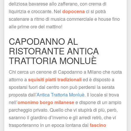
deliziosa bavarese allo zafferano, con crema di 
liquirizia e croccante. Nel 
dopocena
 ci si potrà 
catenare a ritmo di musica commerciale e house fino 
alle prime ore del mattino! 
CAPODANNO AL 
RISTORANTE ANTICA 
TRATTORIA MONLUÈ
Chi cerca un cenone di Capodanno a Milano che ruota 
attorno a 
quisiti piatti tradizionali
 ed è disposto a 
postarsi fuori dal centro non può perdersi la serata 
proposta dall
’Antica Trattoria Monluè
. Il locale si trova 
nell’
omonimo borgo milanese
 e dispone di un ampio 
parcheggio privato. Quello che vi stupirà di più, però, 
aranno il giardino d’inverno e gli arredi retrò, che vi 
trasporteranno in un epoca lontana dal 
fascino 