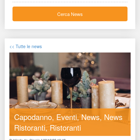
Cerca New
<< Tutte le new
Capodanno
Eventi
New
News 
Ristoranti
Ristoranti