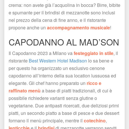
crema: non avete già l’acquolina in bocca? Birre, bibite 
e spumante per il brindisi di mezzanotte sono inclusi 
nel prezzo della cena di fine anno, e il ristorante 
propone anche un 
accompagnamento musicale
! 
CAPODANNO AL MAD’SON
Il Capodanno 2023 a Milano va 
festeggiato in stile
, il 
ristorante 
Best Western Hotel Madison
 lo sa bene e 
per questo ha organizzato un esclusivo cenone 
capodanno all’interno della sua location lussuosa ed 
elegante. Gli chef hanno preparato un 
ricco e 
raffinato menù
 a base di piatti tradizionali, di cui è 
possibile richiedere varianti senza glutine o 
vegetariane. Due antipasti ricercati, due deliziosi primi 
piatti, un secondo piatto a base di pesce e due dessert 
formano il menù principale, mentre il 
cotechino
, 
lenticchie
 e il 
brindisi
 di mezzanotte verranno serviti 