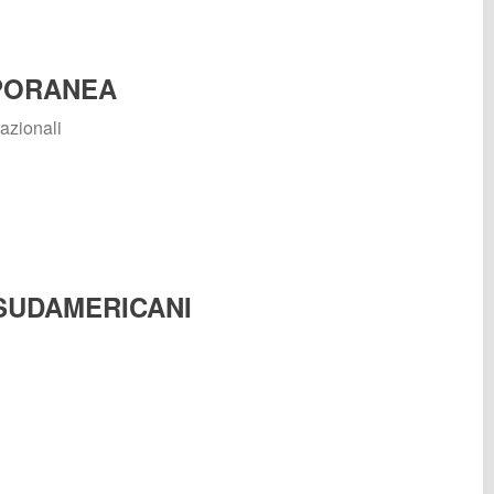
MPORANEA
azionali
 SUDAMERICANI