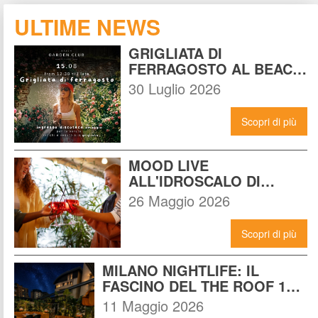
ULTIME NEWS
GRIGLIATA DI 
FERRAGOSTO AL BEACH 
GARDEN CLUB MILANO: 
30 Luglio 2026
LA FESTA DA NON 
PERDERE DEL 15 
Scopri di più
AGOSTO
MOOD LIVE 
ALL'IDROSCALO DI 
MILANO: IL LOCALE CHE 
26 Maggio 2026
DEVI CONOSCERE 
ADESSO
Scopri di più
MILANO NIGHTLIFE: IL 
FASCINO DEL THE ROOF 14 
INCONTRA L'ENERGIA DEL 
11 Maggio 2026
NOMAD