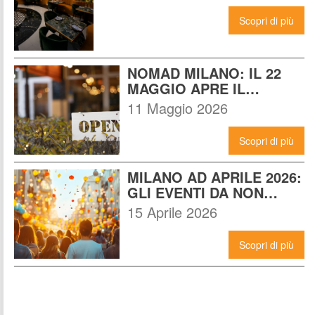
Scopri di più
NOMAD MILANO: IL 22 
MAGGIO APRE IL 
LOCALE CHE CAMBIERÀ I 
11 Maggio 2026
VENERDÌ SERA A MILANO
Scopri di più
MILANO AD APRILE 2026: 
GLI EVENTI DA NON 
PERDERE E COME 
15 Aprile 2026
VIVERLI AL MASSIMO
Scopri di più