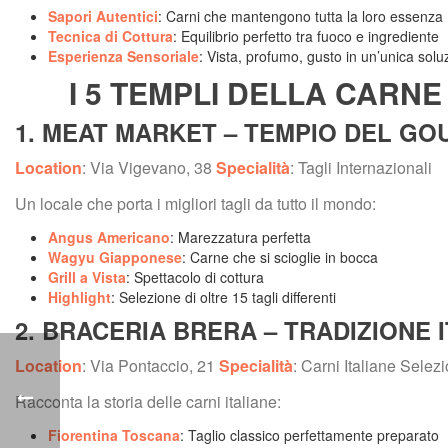
Sapori Autentici
: Carni che mantengono tutta la loro essenza
Tecnica di Cottura
: Equilibrio perfetto tra fuoco e ingrediente
Esperienza Sensoriale
: Vista, profumo, gusto in un’unica solu
I 5 TEMPLI DELLA CARNE
1. MEAT MARKET – TEMPIO DEL G
Location
: Via Vigevano, 38 
Specialità
: Tagli Internazionali
Un locale che porta i migliori tagli da tutto il mondo:
Angus Americano
: Marezzatura perfetta
Wagyu Giapponese
: Carne che si scioglie in bocca
Grill a Vista
: Spettacolo di cottura
Highlight
: Selezione di oltre 15 tagli differenti
2. BRACERIA BRERA – TRADIZIONE 
Location
: Via Pontaccio, 21 
Specialità
: Carni Italiane Selez
Racconta la storia delle carni italiane:
Fiorentina Toscana
: Taglio classico perfettamente preparato