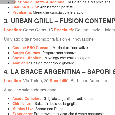
Selezione di Razze Autoctone
: Da Chianina a Marchigiana
Cantina di Vini
: Abbinamenti perfetti
Peculiarità
: Menù che cambia con le stagioni
3. URBAN GRILL – FUSION CONTE
Location
: Corso Como, 15 
Specialità
: Contaminazioni Intern
Un viaggio gastronomico tra fusion e innovazione:
Costine BBQ Coreane
: Marinature innovative
Burger Gourmet
: Preparazioni creative
Cocktail Abbinati
: Mixology che esalta i sapori
Ambiente
: Design moderno e giovane
4. LA BRACE ARGENTINA – SAPORI
Location
: Via Torino, 29 
Specialità
: Barbecue Argentino
Autentico stile sudamericano:
Asado Completo
: Grigliata argentina tradizionale
Chimichurri
: Salsa simbolo della griglia
Musica Live
: Serate con DJ set
Experience
: Preparazione a vista che diventa spettacolo