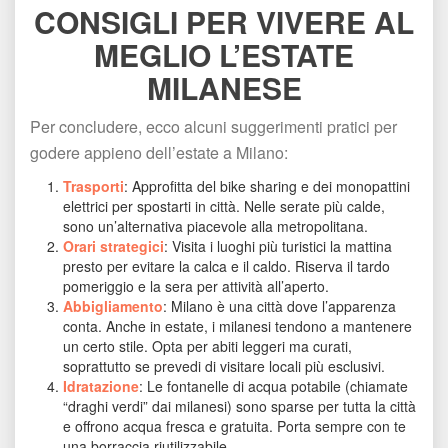
CONSIGLI PER VIVERE AL 
MEGLIO L’ESTATE 
MILANESE
Per concludere, ecco alcuni suggerimenti pratici per 
godere appieno dell’estate a Milano:
Trasporti
: Approfitta del bike sharing e dei monopattini 
elettrici per spostarti in città. Nelle serate più calde, 
ono un’alternativa piacevole alla metropolitana.
Orari strategici
: Visita i luoghi più turistici la mattina 
presto per evitare la calca e il caldo. Riserva il tardo 
pomeriggio e la sera per attività all’aperto.
Abbigliamento
: Milano è una città dove l’apparenza 
conta. Anche in estate, i milanesi tendono a mantenere 
un certo stile. Opta per abiti leggeri ma curati, 
oprattutto se prevedi di visitare locali più esclusivi.
Idratazione
: Le fontanelle di acqua potabile (chiamate 
“draghi verdi” dai milanesi) sono sparse per tutta la città 
e offrono acqua fresca e gratuita. Porta sempre con te 
una borraccia riutilizzabile.