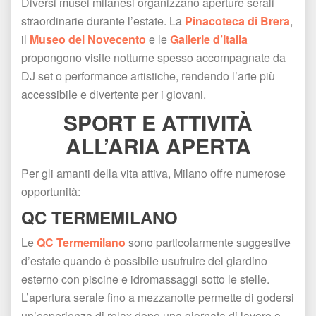
Diversi musei milanesi organizzano aperture serali 
traordinarie durante l’estate. La 
Pinacoteca di Brera
, 
il 
Museo del Novecento
 e le 
Gallerie d’Italia
 propongono visite notturne spesso accompagnate da 
DJ set o performance artistiche, rendendo l’arte più 
accessibile e divertente per i giovani.
SPORT E ATTIVITÀ 
ALL’ARIA APERTA
Per gli amanti della vita attiva, Milano offre numerose 
opportunità:
QC TERMEMILANO
Le 
QC Termemilano
 sono particolarmente suggestive 
d’estate quando è possibile usufruire del giardino 
esterno con piscine e idromassaggi sotto le stelle. 
L’apertura serale fino a mezzanotte permette di godersi 
un’esperienza di relax dopo una giornata di lavoro o 