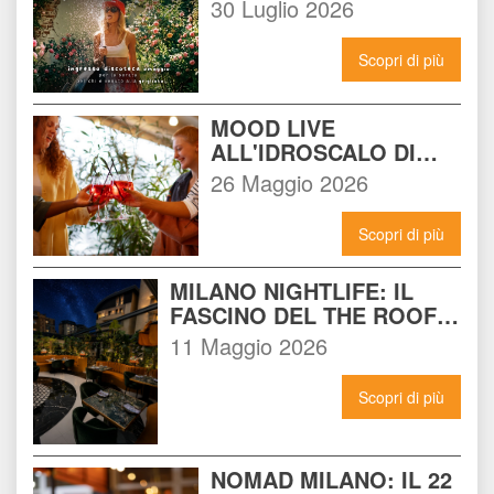
BEACH GARDEN CLUB 
30 Luglio 2026
MILANO: LA FESTA DA 
NON PERDERE DEL 15 
Scopri di più
AGOSTO
MOOD LIVE 
ALL'IDROSCALO DI 
MILANO: IL LOCALE 
26 Maggio 2026
CHE DEVI CONOSCERE 
ADESSO
Scopri di più
MILANO NIGHTLIFE: IL 
FASCINO DEL THE ROOF 
14 INCONTRA L'ENERGIA 
11 Maggio 2026
DEL NOMAD
Scopri di più
NOMAD MILANO: IL 22 