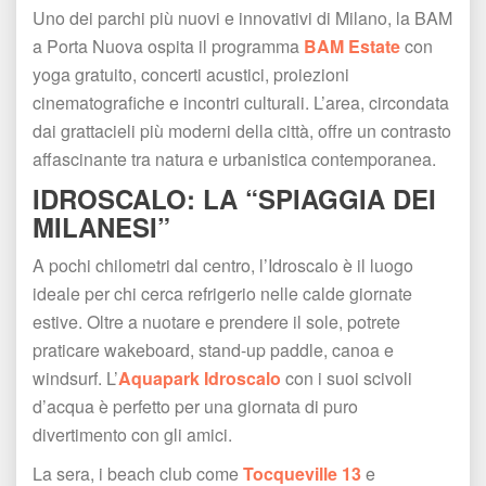
Uno dei parchi più nuovi e innovativi di Milano, la BAM 
a Porta Nuova ospita il programma 
BAM Estate
 con 
yoga gratuito, concerti acustici, proiezioni 
cinematografiche e incontri culturali. L’area, circondata 
dai grattacieli più moderni della città, offre un contrasto 
affascinante tra natura e urbanistica contemporanea.
IDROSCALO: LA “SPIAGGIA DEI 
MILANESI”
A pochi chilometri dal centro, l’Idroscalo è il luogo 
ideale per chi cerca refrigerio nelle calde giornate 
estive. Oltre a nuotare e prendere il sole, potrete 
praticare wakeboard, stand-up paddle, canoa e 
windsurf. L’
Aquapark Idroscalo
 con i suoi scivoli 
d’acqua è perfetto per una giornata di puro 
divertimento con gli amici.
La sera, i beach club come 
Tocqueville 13
 e 