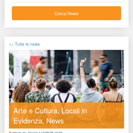
Cerca New
<< Tutte le new
Arte e Cultura
Locali in 
Evidenza
New
Publicato da: Giorgia il 12/05/25 10:00