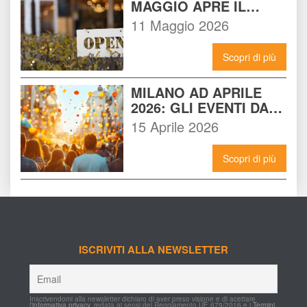
MAGGIO APRE IL 
LOCALE CHE 
11 Maggio 2026
CAMBIERÀ I VENERDÌ 
SERA A MILANO
Scopri di più
MILANO AD APRILE 
2026: GLI EVENTI DA 
NON PERDERE E 
15 Aprile 2026
COME VIVERLI AL 
MASSIMO
Scopri di più
ISCRIVITI ALLA NEWSLETTER
Inscrivendomi alla newsletter dichiaro di aver preso visione e di acettare 
l'
informativa privacy
, redata ai sensi del Regolamento UE 679/2016 e i 
Termini 