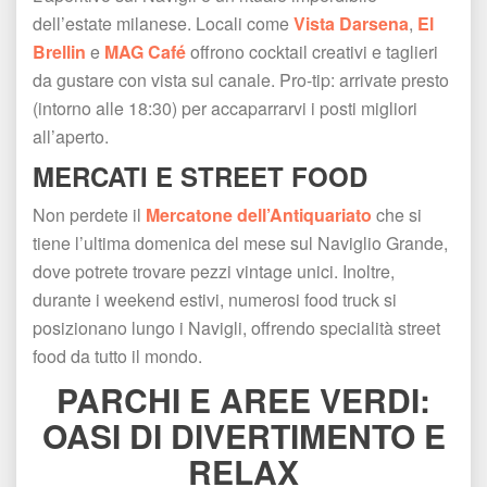
dell’estate milanese. Locali come 
Vista Darsena
, 
El 
Brellin
 e 
MAG Café
 offrono cocktail creativi e taglieri 
da gustare con vista sul canale. Pro-tip: arrivate presto 
(intorno alle 18:30) per accaparrarvi i posti migliori 
all’aperto.
MERCATI E STREET FOOD
Non perdete il 
Mercatone dell’Antiquariato
 che si 
tiene l’ultima domenica del mese sul Naviglio Grande, 
dove potrete trovare pezzi vintage unici. Inoltre, 
durante i weekend estivi, numerosi food truck si 
posizionano lungo i Navigli, offrendo specialità street 
food da tutto il mondo.
PARCHI E AREE VERDI: 
OASI DI DIVERTIMENTO E 
RELAX