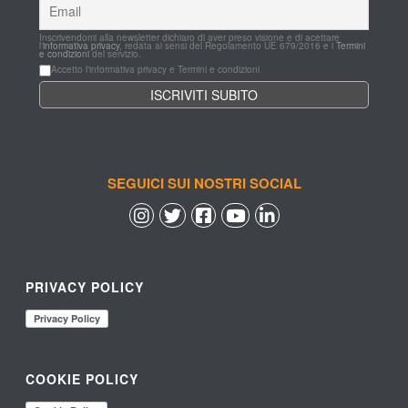
Inscrivendomi alla newsletter dichiaro di aver preso visione e di acettare 
l'
informativa privacy
, redata ai sensi del Regolamento UE 679/2016 e i 
Termini 
e condizioni
 del servizio.
Accetto l'informativa privacy e Termini e condizioni
SEGUICI SUI NOSTRI SOCIAL
 
 
 
 
PRIVACY POLICY
COOKIE POLICY