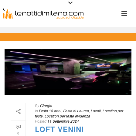
 
By
 
Giorgia
 In
 
Festa 18 anni
, 
Festa di Laurea
, 
Locali
, 
Location per 
feste
, 
Location per feste evidenza
Posted
 
11 Settembre 2024
LOFT VENINI
0