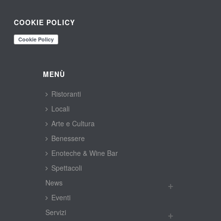
COOKIE POLICY
MENÙ
Ristoranti
Locali
Arte e Cultura
Benessere
Enoteche & Wine Bar
Spettacoli
New
Eventi
Servizi