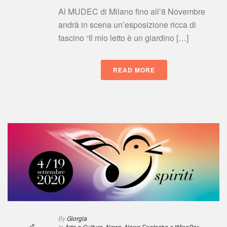
Al MUDEC di Milano fino all’8 Novembre 
andrà in scena un’esposizione ricca di 
fascino “Il mio letto è un giardino […]
READ MORE
 
By
 
Giorgia
 In
 
Arte e Cultura
, 
New
, 
News Enoteche e WineBar