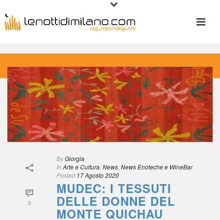
 
By
 
Giorgia
 In
 
Arte e Cultura
, 
New
, 
News Enoteche e WineBar
Posted
 
17 Agosto 2020
MUDEC: I TESSUTI 
DELLE DONNE DEL 
0
MONTE QUICHAU