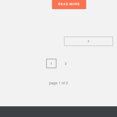
READ MORE
 
 1 
 2 
 page 
1
 of 
2