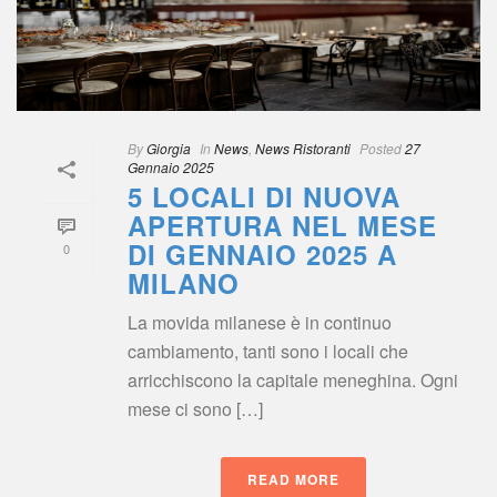
By
 
Giorgia
 
 In
 
New
, 
News Ristoranti
 
Posted
 
27 
Gennaio 2025
5 LOCALI DI NUOVA 
APERTURA NEL MESE 
DI GENNAIO 2025 A 
0
MILANO
La movida milanese è in continuo 
cambiamento, tanti sono i locali che 
arricchiscono la capitale meneghina. Ogni 
mese ci sono […]
READ MORE