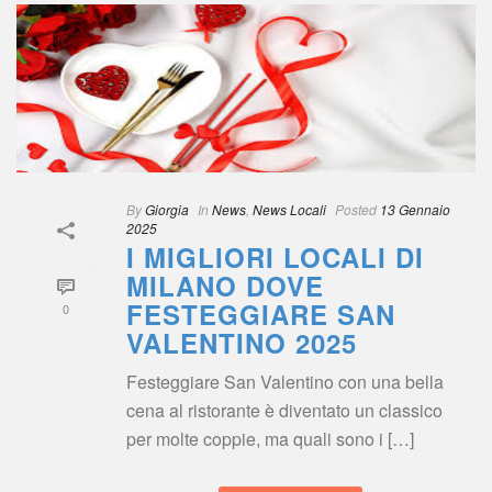
 
By
 
Giorgia
 
 In
 
New
, 
News Locali
 
Posted
 
13 Gennaio 
2025
I MIGLIORI LOCALI DI 
MILANO DOVE 
FESTEGGIARE SAN 
0
VALENTINO 2025
Festeggiare San Valentino con una bella 
cena al ristorante è diventato un classico 
per molte coppie, ma quali sono i […]