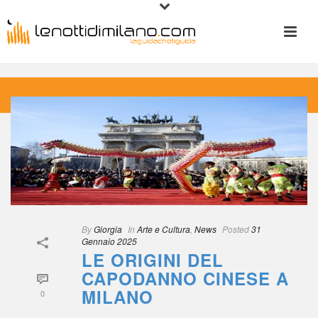
 
By
 
Giorgia
 
 In
 
Arte e Cultura
, 
New
 
Posted
 
31 
Gennaio 2025
LE ORIGINI DEL 
CAPODANNO CINESE A 
MILANO
0