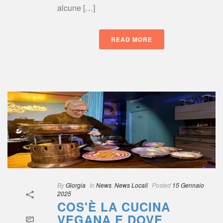
alcune […]
READ MORE
 
By
 
Giorgia
 
 In
 
New
, 
News Locali
 
Posted
 
15 Gennaio 
2025
COS'È LA CUCINA 
VEGANA E DOVE 