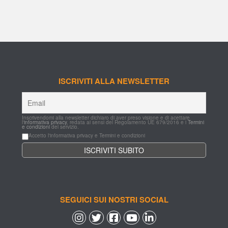
ISCRIVITI ALLA NEWSLETTER
Inscrivendomi alla newsletter dichiaro di aver preso visione e di acettare 
l'
informativa privacy
, redata ai sensi del Regolamento UE 679/2016 e i 
Termini 
e condizioni
 del servizio.
Accetto l'informativa privacy e Termini e condizioni
SEGUICI SUI NOSTRI SOCIAL
 
 
 
 