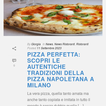
 
By
 
Giorgia
 
 In
 
New
, 
News Ristoranti
, 
Ristoranti
Posted
 
11 Settembre 2023
PIZZA PERFETTA: 
SCOPRI LE 
AUTENTICHE 
0
TRADIZIONI DELLA 
PIZZA NAPOLETANA A 
MILANO
La vera pizza, quella tanto amata ma 
anche tanto copiata e imitata in tutto il 
mondo è senza dubbio quella […]