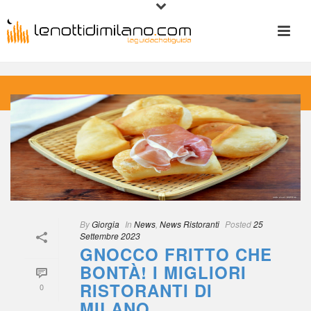
 
By
 
Giorgia
 
 In
 
New
, 
News Ristoranti
 
Posted
 
25 
Settembre 2023
GNOCCO FRITTO CHE 
BONTÀ! I MIGLIORI 
RISTORANTI DI 
0
MILANO