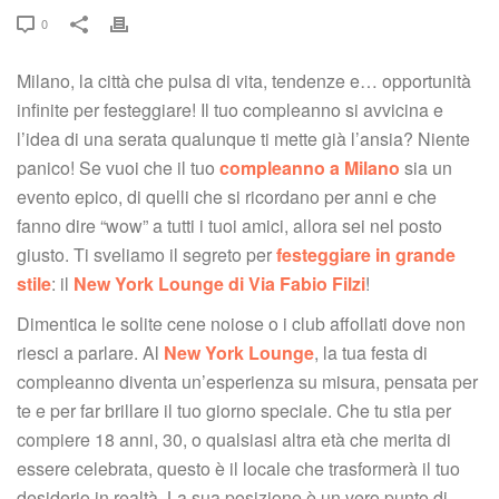
 0
Milano, la città che pulsa di vita, tendenze e… opportunità 
infinite per festeggiare! Il tuo compleanno si avvicina e 
l’idea di una serata qualunque ti mette già l’ansia? Niente 
panico! Se vuoi che il tuo 
compleanno a Milano
 sia un 
evento epico, di quelli che si ricordano per anni e che 
fanno dire “wow” a tutti i tuoi amici, allora sei nel posto 
giusto. Ti sveliamo il segreto per 
festeggiare in grande 
tile
: il 
New York Lounge di Via Fabio Filzi
!
Dimentica le solite cene noiose o i club affollati dove non 
riesci a parlare. Al 
New York Lounge
, la tua festa di 
compleanno diventa un’esperienza su misura, pensata per 
te e per far brillare il tuo giorno speciale. Che tu stia per 
compiere 18 anni, 30, o qualsiasi altra età che merita di 
essere celebrata, questo è il locale che trasformerà il tuo 
desiderio in realtà. La sua posizione è un vero punto di 