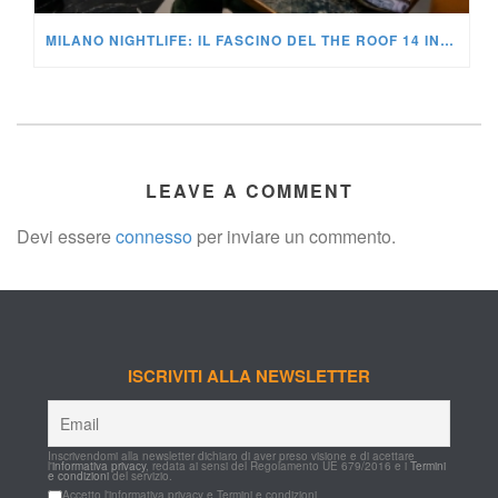
MILANO NIGHTLIFE: IL FASCINO DEL THE ROOF 14 INCONTRA L'ENERGIA DEL NOMAD
LEAVE A COMMENT
Devi essere 
connesso
 per inviare un commento.
ISCRIVITI ALLA NEWSLETTER
Inscrivendomi alla newsletter dichiaro di aver preso visione e di acettare 
l'
informativa privacy
, redata ai sensi del Regolamento UE 679/2016 e i 
Termini 
e condizioni
 del servizio.
Accetto l'informativa privacy e Termini e condizioni