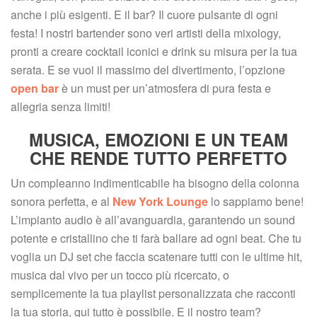
anche i più esigenti. E il bar? Il cuore pulsante di ogni 
festa! I nostri bartender sono veri artisti della mixology, 
pronti a creare cocktail iconici e drink su misura per la tua 
erata. E se vuoi il massimo del divertimento, l’opzione 
open bar
 è un must per un’atmosfera di pura festa e 
allegria senza limiti!
MUSICA, EMOZIONI E UN TEAM 
CHE RENDE TUTTO PERFETTO
Un compleanno indimenticabile ha bisogno della colonna 
onora perfetta, e al 
New York Lounge
 lo sappiamo bene! 
L’impianto audio è all’avanguardia, garantendo un sound 
potente e cristallino che ti farà ballare ad ogni beat. Che tu 
voglia un DJ set che faccia scatenare tutti con le ultime hit, 
musica dal vivo per un tocco più ricercato, o 
emplicemente la tua playlist personalizzata che racconti 
la tua storia, qui tutto è possibile. E il nostro team? 