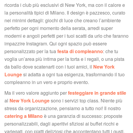
ricorda i club più esclusivi di New York, ma con il calore e 
la personalità tipici di Milano. Il design è pazzesco, curato 
nei minimi dettagli: giochi di luce che creano l’ambiente 
perfetto per ogni momento della serata, arredi super 
moderni e angoli perfetti per i tuoi scatti da urlo che faranno 
impazzire Instagram. Qui ogni spazio può essere 
personalizzato per la tua 
festa di compleanno
: che tu 
voglia un’area più intima per la torta e i regali, o una pista 
da ballo dove scatenarti con i tuoi amici, il 
New York 
Lounge
 si adatta a ogni tua esigenza, trasformando il tuo 
compleanno in un vero e proprio evento.
Ma il vero valore aggiunto per 
festeggiare in grande stile
 al 
New York Lounge
 sono i servizi top class. Niente più 
tress da organizzazione, pensiamo a tutto noi! Il nostro 
catering a Milano
 è una garanzia di successo: proposte 
personalizzabili, dagli aperitivi sfiziosi ai buffet ricchi e 
variegati, con piatti deliziosi che accontentano tutti i gusti, 