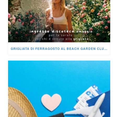
GRIGLIATA DI FERRAGOSTO AL BEACH GARDEN CLUB MILANO: LA FESTA DA NON PERDERE DEL 15 AGOSTO