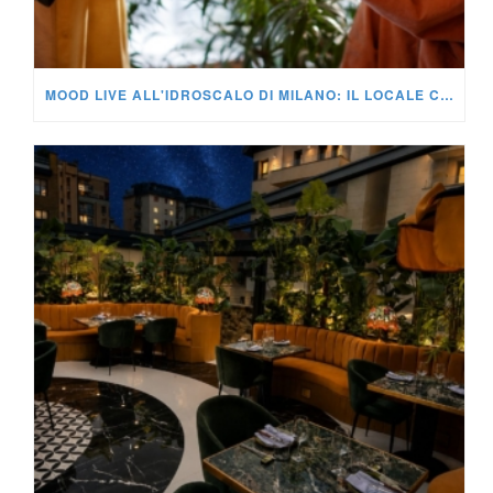
MOOD LIVE ALL'IDROSCALO DI MILANO: IL LOCALE CHE DEVI CONOSCERE ADESSO