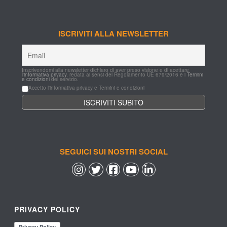
ISCRIVITI ALLA NEWSLETTER
Inscrivendomi alla newsletter dichiaro di aver preso visione e di acettare 
l'
informativa privacy
, redata ai sensi del Regolamento UE 679/2016 e i 
Termini 
e condizioni
 del servizio.
Accetto l'informativa privacy e Termini e condizioni
SEGUICI SUI NOSTRI SOCIAL
 
 
 
 
PRIVACY POLICY