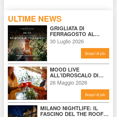
ULTIME NEWS
GRIGLIATA DI 
FERRAGOSTO AL 
BEACH GARDEN CLUB 
30 Luglio 2026
MILANO: LA FESTA DA 
NON PERDERE DEL 15 
Scopri di più
AGOSTO
MOOD LIVE 
ALL'IDROSCALO DI 
MILANO: IL LOCALE 
26 Maggio 2026
CHE DEVI CONOSCERE 
ADESSO
Scopri di più
MILANO NIGHTLIFE: IL 
FASCINO DEL THE ROOF 