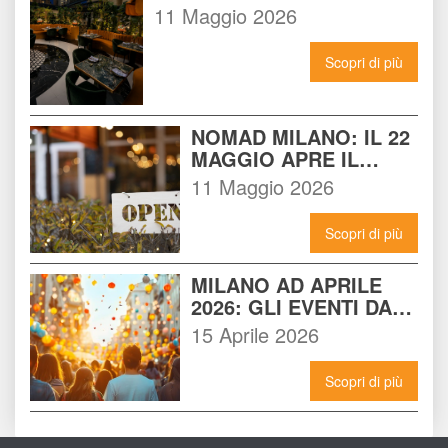
14 INCONTRA L'ENERGIA 
11 Maggio 2026
DEL NOMAD
Scopri di più
NOMAD MILANO: IL 22 
MAGGIO APRE IL 
LOCALE CHE 
11 Maggio 2026
CAMBIERÀ I VENERDÌ 
SERA A MILANO
Scopri di più
MILANO AD APRILE 
2026: GLI EVENTI DA 
NON PERDERE E 
15 Aprile 2026
COME VIVERLI AL 
MASSIMO
Scopri di più