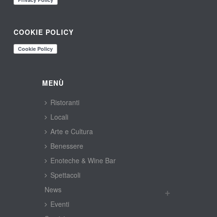
COOKIE POLICY
MENÙ
Ristoranti
Locali
Arte e Cultura
Benessere
Enoteche & Wine Bar
Spettacoli
New
Eventi