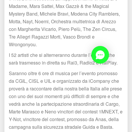
Madame, Mara Sattei, Max Gazzè & the Magical 
Mystery Band, Michele Bravi, Modena City Ramblers, 
Motta, Nayt, Noemi, Orchestra multietnica di Arezzo 
con Margherita Vicario, Piero Pelù, The Zen Circus, 
Tre Allegri Ragazzi Morti, Vasco Brondi e 
Wrongonyou.
I 52 artisti che si alterneranno durante l’evento, che 
arà trasmesso in diretta su Rai3, Radio2 e RaiPlay.
Saranno oltre 6 ore di musica per l’evento promosso 
da CGIL, CISL e UIL e organizzato da iCompany che 
proverà a raccontare della nostra bella Italia alle prese 
con uno dei suoi momenti più difficili di sempre e che 
vedrà anche la partecipazione straordinaria di Cargo, 
Marte Marasco e Neno vincitori del contest 1MNEXT, e 
Y-Not, vincitore del contest, promosso da Anas, della 
campagna sulla sicurezza stradale Guida e Basta.