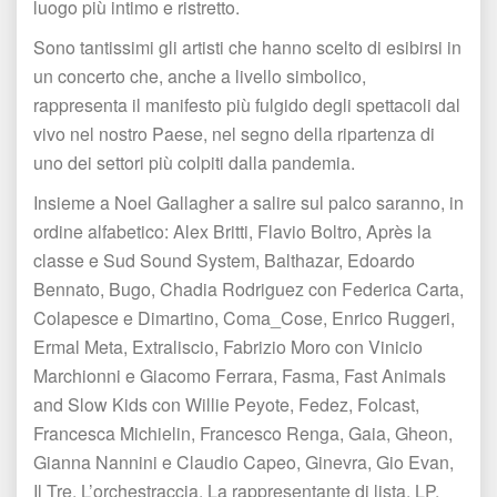
luogo più intimo e ristretto.
Sono tantissimi gli artisti che hanno scelto di esibirsi in 
un concerto che, anche a livello simbolico, 
rappresenta il manifesto più fulgido degli spettacoli dal 
vivo nel nostro Paese, nel segno della ripartenza di 
uno dei settori più colpiti dalla pandemia.
Insieme a Noel Gallagher a salire sul palco saranno, in 
ordine alfabetico: Alex Britti, Flavio Boltro, Après la 
classe e Sud Sound System, Balthazar, Edoardo 
Bennato, Bugo, Chadia Rodriguez con Federica Carta, 
Colapesce e Dimartino, Coma_Cose, Enrico Ruggeri, 
Ermal Meta, Extraliscio, Fabrizio Moro con Vinicio 
Marchionni e Giacomo Ferrara, Fasma, Fast Animals 
and Slow Kids con Willie Peyote, Fedez, Folcast, 
Francesca Michielin, Francesco Renga, Gaia, Gheon, 
Gianna Nannini e Claudio Capeo, Ginevra, Gio Evan, 
Il Tre, L’orchestraccia, La rappresentante di lista, LP, 