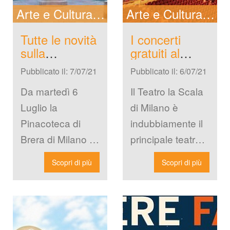
Arte e Cultura
In Evidenza
New
Arte e Cultura
In 
Tutte le novità 
I concerti 
ulla 
gratuiti al 
Pinacoteca di 
Teatro la 
Pubblicato il: 7/07/21
Pubblicato il: 6/07/21
Brera di 
Scala di 
Milano
Milano
Da martedì 6 
Il Teatro la Scala 
Luglio la 
di Milano è 
Pinacoteca di 
indubbiamente il 
Brera di Milano si 
principale teatro 
rinnova per offrire 
d’opera della 
Scopri di più
Scopri di più
ai propri visitatori 
città. Per il mese 
uno spazio tutto 
di Luglio offrirà 
[…]
[…]