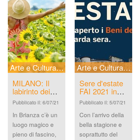
Arte e Cultura
In Evidenza
New
Arte e Cultura
In 
MILANO: Il 
Sere d'estate 
labirinto dei 
FAI 2021 in 
girasoli, tutte 
Lombardia
Pubblicato il: 6/07/21
Pubblicato il: 5/07/21
le informazioni
In Brianza c’è un 
Con l’arrivo della 
luogo magico e 
bella stagione e 
pieno di fascino, 
oprattutto del 