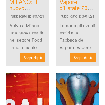
MILANO: Il 
Vapore 
nuovo 
d'Estate 2021: 
ristorante di 
Tutti gli eventi 
Pubblicato il: 4/07/21
Pubblicato il: 3/07/21
Joe Bastianich 
estivi della 
al Mercato 
Fabbrica del 
Arriva a Milano 
Tornano gli eventi 
Centrale
Vapore
una nuova realtà 
estivi alla 
nel settore Food 
Fabbrica del 
firmata niente 
Vapore: Vapore 
meno che da Joe 
d’Estate 2021, la 
Scopri di più
Scopri di più
Bastianich. La 
programmazione 
notizia è stata […]
estiva condivisa 
da tutti i laboratori 
all’interno […]