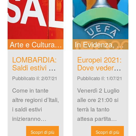
Arte e Cultura
New
In Evidenza
New
LOMBARDIA: 
Europei 2021: 
Saldi estivi al 
Dove vedere 
via dal 3 
la partita a 
Pubblicato il: 2/07/21
Pubblicato il: 1/07/21
Luglio
Milano, 
maxischermi e 
Come in tante 
Venerdì 2 Luglio 
foodtruck
altre regioni d’Itali, 
alle ore 21:00 si 
i saldi estivi 
terrà la tanto 
inizieranno 
attesa partita 
abato 3 luglio e 
dell’Italia. Si tratta 
Scopri di più
Scopri di più