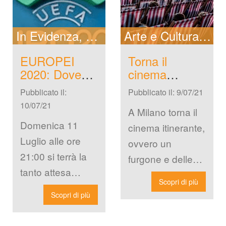
Cerca New
In Evidenza
New
News Locali
Arte e Cultura
Ne
EUROPEI 
Torna il 
2020: Dove 
cinema 
vedere la 
itinerante a 
Pubblicato il: 
Pubblicato il: 9/07/21
Finale Italia - 
Milano
10/07/21
Inghilterra
A Milano torna il 
Domenica 11 
cinema itinerante, 
Luglio alle ore 
ovvero un 
21:00 si terrà la 
furgone e delle 
tanto attesa 
edie in giro per 
Scopri di più
Finale dei 
le vie della città. 
Scopri di più
Campionati 
L’iniziativa […]
Europei di calcio. 