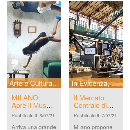
Uno scontro 
titanico, […]
Arte e Cultura
In Evidenza
In Evidenza
New
New
MILANO: 
Il Mercato 
Apre il Museo 
Centrale di 
delle Illusioni
Milano, tra 
Pubblicato il: 8/07/21
Pubblicato il: 7/07/21
gusto e 
innovazione
Arriva una grande 
Milano propone 