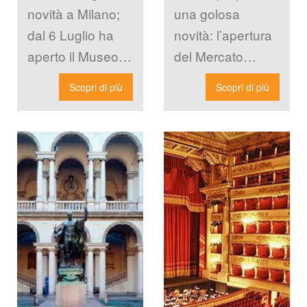
novità a Milano; 
una golosa 
dal 6 Luglio ha 
novità: l’apertura 
aperto il Museo 
del Mercato 
delle Illusioni, uno 
Centrale. Si tratta 
Scopri di più
Scopri di più
pazio unico in 
di un mercato 
cui […]
biologico dove i 
protagonisti sono 
gli […]