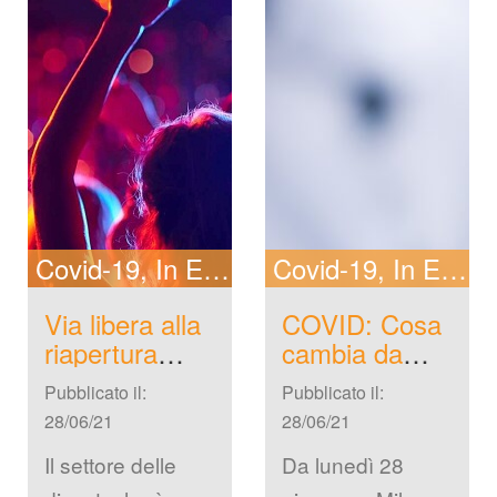
[…]
Covid-19
In Evidenza
Covid-19
New
In Evidenza
Via libera alla 
COVID: Cosa 
riapertura 
cambia da 
delle 
lunedì 28 
Pubblicato il: 
Pubblicato il: 
Discoteche in 
Giugno con le 
28/06/21
28/06/21
Italia
mascherine?
Il settore delle 
Da lunedì 28 