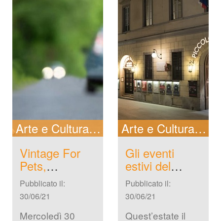
Arte e Cultura
New
Arte e Cultura
In 
Vintage For 
Gli eventi 
Pets, 
estivi del 
l'aperitivo 
Piccolo Teatro 
Pubblicato il: 
Pubblicato il: 
olidale in 
di Milano
30/06/21
30/06/21
aiuto degli 
animali in 
Mercoledì 30 
Quest’estate il 