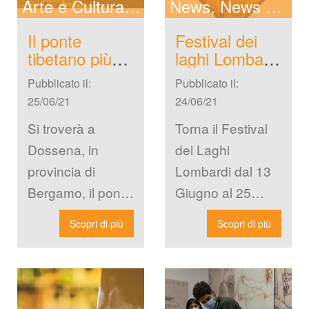
Arte e Cultura
In Evidenza
New
News Spettacoli
New
Il ponte 
Festival dei 
tibetano più 
laghi Lombardi 
lungo del 
2021. Il 
Pubblicato il: 
Pubblicato il: 
mondo è a 
palinsesto di 
25/06/21
24/06/21
Bergamo, tutti 
tutti i concerti.
i dettagli.
Si troverà a 
Torna il Festival 
Dossena, in 
dei Laghi 
provincia di 
Lombardi dal 13 
Bergamo, il ponte 
Giugno al 25 
Tibetano più 
Settembre 2021, 
Scopri di più
Scopri di più
lungo del mondo, 
e prevede un 
a pedata 
ricco palinsesto 
discontinua e 
che coinvolge […]
enza […]