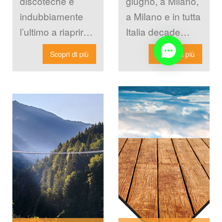
discoteche è 
giugno, a Milano, 
indubbiamente 
a Milano e in tutta 
l’ultimo a riaprire. 
Italia decade 
Per fortuna, ora 
l’obbligo di 
Scopri di più
Scopri di più
grazie al 
indossare la 
miglioramento 
mascherina per la 
della pandemia, 
[…]
anche le 
discoteche […]