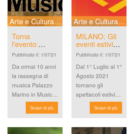
Cerca New
Arte e Cultura
In Evidenza
New
Arte e Cultura
In 
Torna 
MILANO: Gli 
l'evento: 
eventi estivi 
Palazzo 
del Lido tra 
Pubblicato il: 1/07/21
Pubblicato il: 1/07/21
Marino in 
cinema, 
musica 2021
pettacoli e 
Da ormai 10 anni 
Dal 1° Luglio al 1° 
musica
la rassegna di 
Agosto 2021 
musica Palazzo 
tornano gli 
Marino in Musica 
pettacoli estivi al 
propone concerti 
Lido di Milano 
Scopri di più
Scopri di più
gratuiti nella sua 
con l’evento: Lido 
plendida Sala 
Milano Live […]
Alessi […]