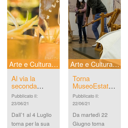
Arte e Cultura
New
Arte e Cultura
In 
Al via la 
Torna 
econda 
MuseoEstate 
edizione della 
2021 al 
Pubblicato il: 
Pubblicato il: 
Como Lake 
Museo della 
23/06/21
22/06/21
Cocktail Week
Scienza e 
della 
Dall’1 al 4 Luglio 
Da martedì 22 
Tecnologia
torna per la sua 
Giugno torna 