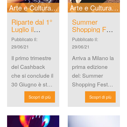
Arte e Cultura
New
Arte e Cultura
In 
Riparte dal 1° 
Summer 
Luglio il 
Shopping Fest 
Cashback
2021
Pubblicato il: 
Pubblicato il: 
29/06/21
29/06/21
Il primo trimestre 
Arriva a Milano la 
del Cashback 
prima edizione 
che si conclude il 
del: Summer 
30 Giugno è stato 
Shopping Fest 
un vero e proprio 
2021, all’interno 
Scopri di più
Scopri di più
uccesso, con 
del Moscova 
quasi […]
District Market. 
Saranno ben 20 i 