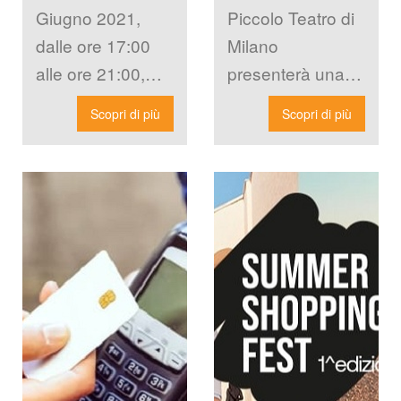
difficoltà
Giugno 2021, 
Piccolo Teatro di 
dalle ore 17:00 
Milano 
alle ore 21:00, 
presenterà una 
nello showroom 
erie di eventi e 
Scopri di più
Scopri di più
Bizeta, in via 
pettacoli, grazie 
Unione 3 a 
alla rassegna: 
Milano, si […]
“Ogni volta unica 
la […]