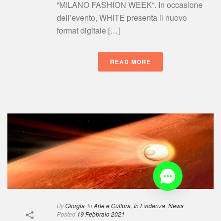
“MILANO FASHION WEEK“. In occasione 
dell’evento, WHITE presenta il nuovo 
format digitale […]
READ MORE
 
By
 
Giorgia
 In
 
Arte e Cultura
, 
In Evidenza
, 
New
Posted
 
19 Febbraio 2021