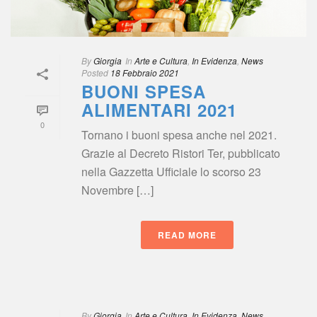
By
 
Giorgia
 In
 
Arte e Cultura
, 
In Evidenza
, 
New
Posted
 
18 Febbraio 2021
BUONI SPESA 
ALIMENTARI 2021
0
Tornano i buoni spesa anche nel 2021. 
Grazie al Decreto Ristori Ter, pubblicato 
nella Gazzetta Ufficiale lo scorso 23 
Novembre […]
READ MORE
By
 
Giorgia
 In
 
Arte e Cultura
, 
In Evidenza
, 
New