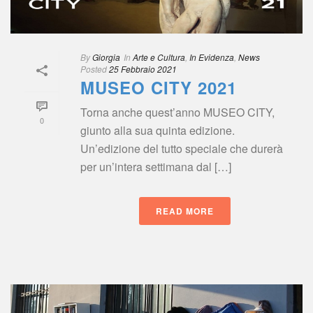
By
 
Giorgia
 In
 
Arte e Cultura
, 
In Evidenza
, 
New
Posted
 
25 Febbraio 2021
MUSEO CITY 2021
Torna anche quest’anno MUSEO CITY, 
0
giunto alla sua quinta edizione. 
Un’edizione del tutto speciale che durerà 
per un’intera settimana dal […]
READ MORE
 