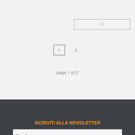
 
 1 
 2 
 page 
1
 of 
2
ISCRIVITI ALLA NEWSLETTER